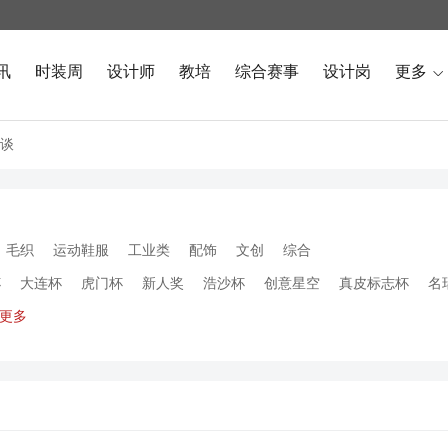
讯
时装周
设计师
教培
综合赛事
设计岗
更多

谈
毛织
运动鞋服
工业类
配饰
文创
综合
杯
大连杯
虎门杯
新人奖
浩沙杯
创意星空
真皮标志杯
名
更多