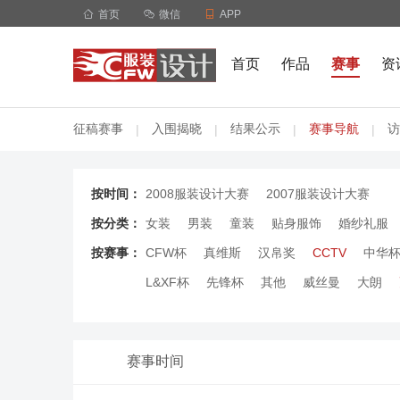

首页

微信

APP
首页
作品
赛事
资
征稿赛事
入围揭晓
结果公示
赛事导航
访
|
|
|
|
按时间：
2008服装设计大赛
2007服装设计大赛
按分类：
女装
男装
童装
贴身服饰
婚纱礼服
按赛事：
CFW杯
真维斯
汉帛奖
CCTV
中华
L&XF杯
先锋杯
其他
威丝曼
大朗
赛事时间