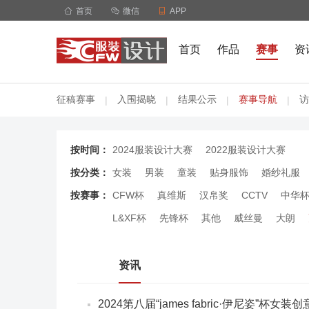

首页

微信

APP
首页
作品
赛事
资
征稿赛事
入围揭晓
结果公示
赛事导航
访
|
|
|
|
按时间：
2024服装设计大赛
2022服装设计大赛
按分类：
女装
男装
童装
贴身服饰
婚纱礼服
按赛事：
CFW杯
真维斯
汉帛奖
CCTV
中华
L&XF杯
先锋杯
其他
威丝曼
大朗
资讯
2024第八届“james fabric·伊尼姿”