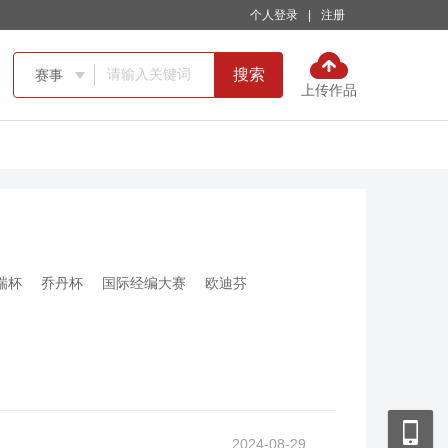
个人登录
|
注册
搜索
赛事

上传作品
瑞杯
乔丹杯
国际经编大赛
欧迪芬
2024-08-29