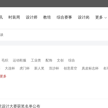
讯
时装周
设计师
教培
综合赛事
设计岗
更多

谈
毛织
运动鞋服
工业类
配饰
文创
综合
杯
大连杯
虎门杯
新人奖
浩沙杯
创意星空
真皮标志杯
名
更多
杯女装创意设计大赛获奖名单公布