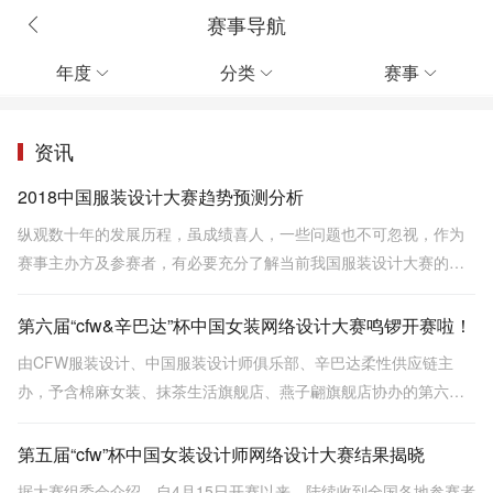
赛事导航
年度
分类
赛事



资讯
2018中国服装设计大赛趋势预测分析
纵观数十年的发展历程，虽成绩喜人，一些问题也不可忽视，作为
赛事主办方及参赛者，有必要充分了解当前我国服装设计大赛的发
展现状及趋势，才能更好地发挥比赛对行业及个人的发展意义，促
进行业赛事的良性发展。
第六届“cfw&辛巴达”杯中国女装网络设计大赛鸣锣开赛啦！
由CFW服装设计、中国服装设计师俱乐部、辛巴达柔性供应链主
办，予含棉麻女装、抹茶生活旗舰店、燕子翩旗舰店协办的第六
届“CFW&辛巴达”杯中国女装网络设计大赛于2014年4月15日正式启
动。这将是业界首个尝试以“设计众包”模式展开的设计大赛，欢迎各
第五届“cfw”杯中国女装设计师网络设计大赛结果揭晓
在职设计师及设计爱好者参加！
据大赛组委会介绍，自4月15日开赛以来，陆续收到全国各地参赛者