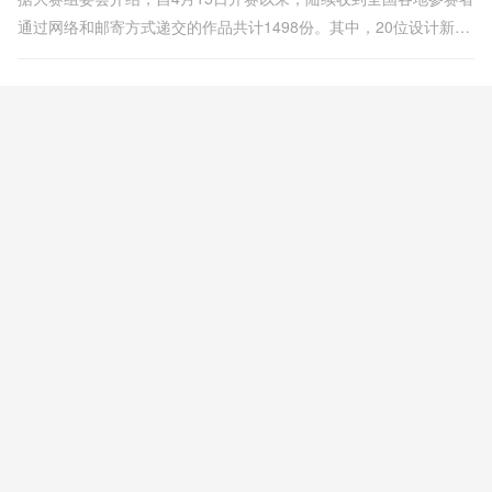
通过网络和邮寄方式递交的作品共计1498份。其中，20位设计新锐
脱颖而出，荣获本届赛事荣誉奖项。历经四年沉淀，赛事在参赛作
品质素、参赛人员的广泛性、评委评审专业度与严谨性、赛事互动
活跃度等方面逐年迅速提升。