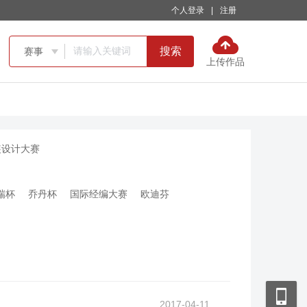
个人登录
|
注册
搜索
赛事

上传作品
装设计大赛
瑞杯
乔丹杯
国际经编大赛
欧迪芬
2017-04-11