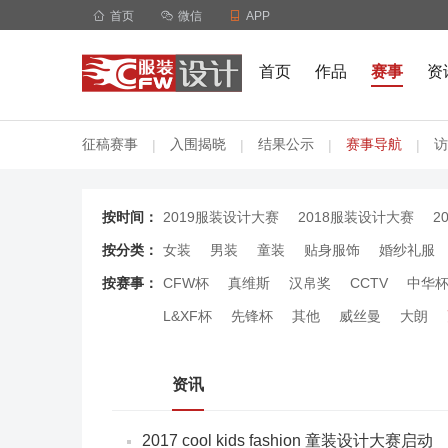

首页

微信

APP
首页
作品
赛事
资
征稿赛事
入围揭晓
结果公示
赛事导航
访
|
|
|
|
按时间：
2019服装设计大赛
2018服装设计大赛
2
按分类：
女装
男装
童装
贴身服饰
婚纱礼服
按赛事：
CFW杯
真维斯
汉帛奖
CCTV
中华
L&XF杯
先锋杯
其他
威丝曼
大朗
资讯
2017 cool kids fashion 童装设计大赛启动