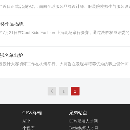
on童装设计大赛”近日正式启动报名，面向全球服装品牌设计师、服装院校师生与服
决赛获奖作品揭晓
童装设计大赛”7月21日在Cool Kids Fashion 上海现场举行决赛，通
评20强名单出炉
 Fashion童装设计大赛初评工作在杭州举行。大赛旨在发现与培养优秀的职业

1
2
CFW终端
兄弟站点
APP
CFW服装人才网
小程序
Texhr纺织人才网