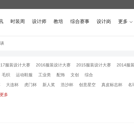
讯
时装周
设计师
教培
综合赛事
设计岗
更多

谈
017服装设计大赛
2016服装设计大赛
2015服装设计大赛
2014服
毛织
运动鞋服
工业类
配饰
文创
综合
杯
大连杯
虎门杯
新人奖
浩沙杯
创意星空
真皮标志杯
名
更多