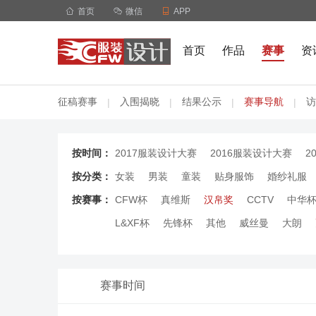

首页

微信

APP
首页
作品
赛事
资
征稿赛事
入围揭晓
结果公示
赛事导航
访
|
|
|
|
按时间：
2017服装设计大赛
2016服装设计大赛
2
按分类：
女装
男装
童装
贴身服饰
婚纱礼服
按赛事：
CFW杯
真维斯
汉帛奖
CCTV
中华
L&XF杯
先锋杯
其他
威丝曼
大朗
赛事时间