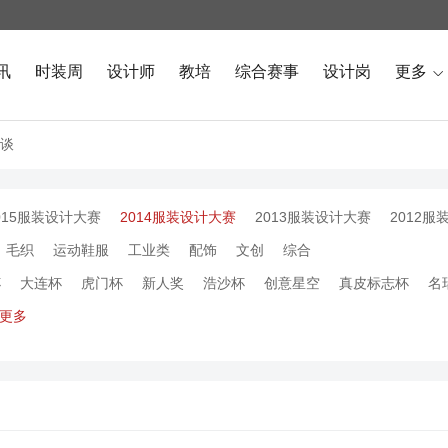
讯
时装周
设计师
教培
综合赛事
设计岗
更多

谈
015服装设计大赛
2014服装设计大赛
2013服装设计大赛
2012服
毛织
运动鞋服
工业类
配饰
文创
综合
杯
大连杯
虎门杯
新人奖
浩沙杯
创意星空
真皮标志杯
名
更多