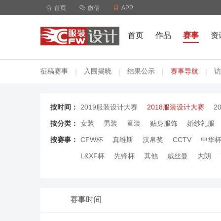

首页

微信

APP
首页
作品
赛事
资
征稿赛事
入围揭晓
结果公示
赛事导航
访
|
|
|
|
按时间：
2019服装设计大赛
2018服装设计大赛
2
按分类：
女装
男装
童装
贴身服饰
婚纱礼服
按赛事：
CFW杯
真维斯
汉帛奖
CCTV
中华
L&XF杯
先锋杯
其他
威丝曼
大朗
赛事时间