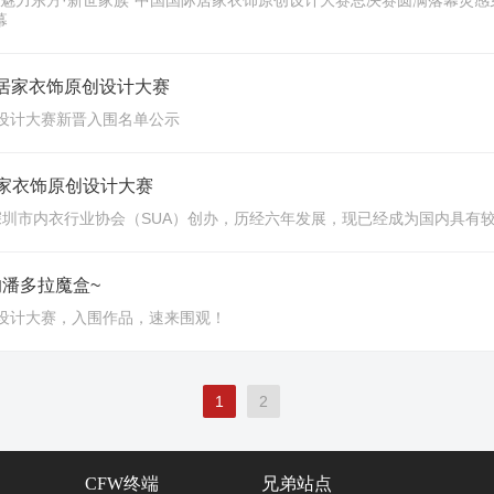
“魅力东方·新世家族”中国国际居家衣饰原创设计大赛总决赛圆满落幕灵感穿
幕
际居家衣饰原创设计大赛
创设计大赛新晋入围名单公示
居家衣饰原创设计大赛
圳市内衣行业协会（SUA）创办，历经六年发展，现已经成为国内具有
潘多拉魔盒~
创设计大赛，入围作品，速来围观！
1
2
CFW终端
兄弟站点