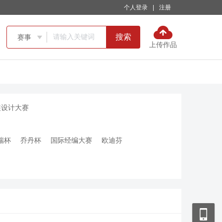
个人登录
|
注册
搜索
赛事

上传作品
装设计大赛
瑞杯
乔丹杯
国际经编大赛
欧迪芬