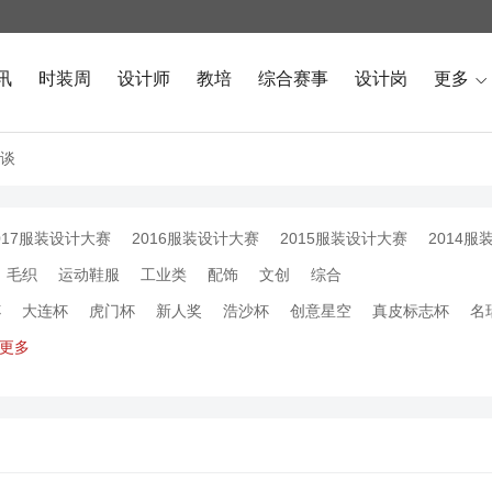
讯
时装周
设计师
教培
综合赛事
设计岗
更多

谈
017服装设计大赛
2016服装设计大赛
2015服装设计大赛
2014服
毛织
运动鞋服
工业类
配饰
文创
综合
杯
大连杯
虎门杯
新人奖
浩沙杯
创意星空
真皮标志杯
名
更多