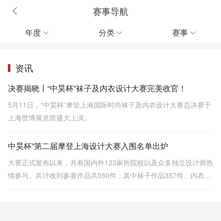
赛事导航
年度
分类
赛事



资讯
决赛揭晓丨“中昊杯”袜子及内衣设计大赛完美收官！
5月11日，“中昊杯”摩登上海国际时尚袜子及内衣设计大赛总决赛于
上海世博展览馆盛大上演。
中昊杯”第二届摩登上海设计大赛入围名单出炉
大赛正式发布以来，共有国内外123家所院校以及众多独立设计师热
情参与。共计收到参赛作品共550件，其中袜子作品357件、内衣作
品193件。相比如年288件作品，今年的参赛作品无论是数量和质量
相比往届都有了提升。