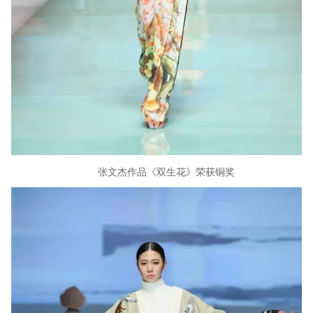
张文杰作品《双生花》荣获铜奖