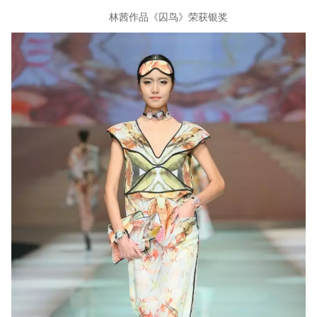
林茜作品《囚鸟》荣获银奖