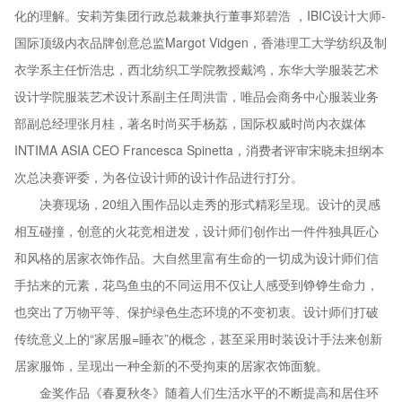
化的理解。安莉芳集团行政总裁兼执行董事郑碧浩 ，IBIC设计大师-
国际顶级内衣品牌创意总监Margot Vidgen，香港理工大学纺织及制
衣学系主任忻浩忠，西北纺织工学院教授戴鸿，东华大学服装艺术
设计学院服装艺术设计系副主任周洪雷，唯品会商务中心服装业务
部副总经理张月桂，著名时尚买手杨荔，国际权威时尚内衣媒体
INTIMA ASIA CEO Francesca Spinetta，消费者评审宋晓未担纲本
次总决赛评委，为各位设计师的设计作品进行打分。
决赛现场，20组入围作品以走秀的形式精彩呈现。设计的灵感
相互碰撞，创意的火花竞相迸发，设计师们创作出一件件独具匠心
和风格的居家衣饰作品。大自然里富有生命的一切成为设计师们信
手拈来的元素，花鸟鱼虫的不同运用不仅让人感受到铮铮生命力，
也突出了万物平等、保护绿色生态环境的不变初衷。设计师们打破
传统意义上的“家居服=睡衣”的概念，甚至采用时装设计手法来创新
居家服饰，呈现出一种全新的不受拘束的居家衣饰面貌。
金奖作品《春夏秋冬》随着人们生活水平的不断提高和居住环