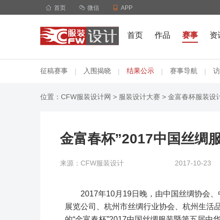

首页

微信

APP
首页
作品
赛事
资
征稿赛事
入围揭晓
结果公示
赛事导航
访
|
|
|
|
位置：
CFW服装设计网
>
服装设计大赛
>
金富春杯服装设
金富春杯”2017中国丝
来源：CFW服装设计
2017-10-23
2017年10月19日晚，由中国丝绸协
展览公司、杭州市丝绸行业协会、杭州生活
的“金富春杯”2017中国丝绸服装暨第五届