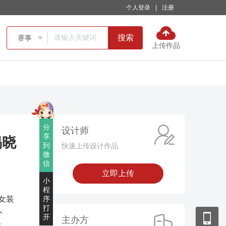
个人登录
|
注册
搜索
赛事

上传作品
分
设计师
享
揭晓
到
快速上传设计作品
微
信
立即上传
小
程
女装
序
打
办
开
主办方
举