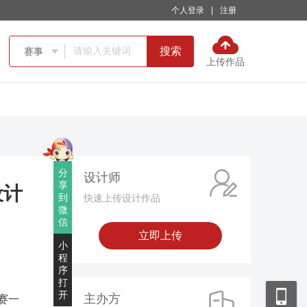
个人登录
|
注册
搜索
赛事

上传作品
分
设计师
享
设计
到
快速上传设计作品
微
信
立即上传
小
程
序
打
开
主办方
赛一