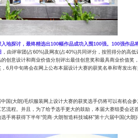
地探讨，最终精选出100幅作品成功入围100强。100强作品
日
，由评审团(占60%)及网友(占40%)共同评分，按照得分的高低
品的创意设计和商业价值分别评出最佳创意奖和最具商业价值奖
奖，6月中旬将会在网上公布本届设计大赛的获奖名单和寄发出有
届中国(大朗)毛织服装网上设计大赛的获奖选手仍将可以有机会参
工艺流程。并且，为了给予选手更大的鼓励，本届大赛组委会还
手将获得下半年“莞商·大朗智造科技城杯”第十六届中国(大朗)