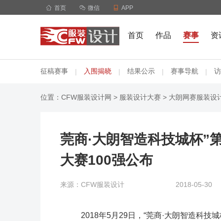

首页

微信

APP
首页
作品
赛事
资
征稿赛事
入围揭晓
结果公示
赛事导航
访
|
|
|
|
位置：
CFW服装设计网
>
服装设计大赛
>
大朗网赛服装设
莞商·大朗智造科技城杯”
大赛100强公布
来源：CFW服装设计
2018-05-30
2018年5月29日，“莞商·大朗智造科