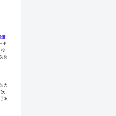
将进
评出
，投
关奖
加大
首次
毛织