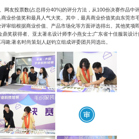
、网友投票数(占总得分40%)的评分方法，从100份决赛作品中
具商业价值奖和最具人气大奖。其中，最具商业价值奖由东莞市
业评审组根据商业价值、产品市场化等方面评选得出。其他奖项
金鼎奖获得者、亚太著名设计师李小燕女士;广东省十佳服装设计
创始人冯璐;著名时尚策划人赵钧立组成评委团共同选出。