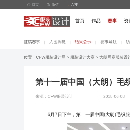

首页

微信

APP
首页
作品
赛事
资
征稿赛事
入围揭晓
结果公示
赛事导航
访
|
|
|
|
位置：
CFW服装设计网
>
服装设计大赛
>
大朗网赛服装设
第十一届中国（大朗）毛
来源：CFW服装设计
2018-06-08
6月7日下午，第十一届中国(大朗)毛