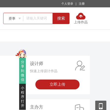
个人登录
|
注册
搜索
赛事

上传作品
分
设计师
享
到
快速上传设计作品
微
信
立即上传
小
程
序
打
开
主办方