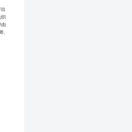
评出
毛织
即由
师、