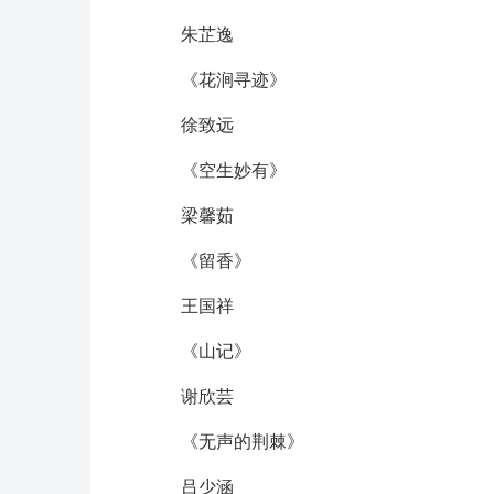
朱芷逸
《花涧寻迹》
徐致远
《空生妙有》
梁馨茹
《留香》
王国祥
《山记》
谢欣芸
《无声的荆棘》
吕少涵