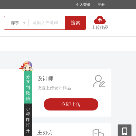
个人登录
|
注册
搜索
赛事

上传作品
分
设计师
享
到
快速上传设计作品
微
信
立即上传
小
程
序
打
开
主办方