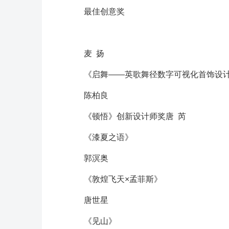
最佳创意奖
麦 扬
《启舞——英歌舞径数字可视化首饰设
陈柏良
《顿悟》创新设计师奖唐 芮
《漆夏之语》
郭溟奥
《敦煌飞天×孟菲斯》
唐世星
《见山》