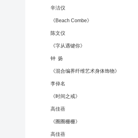
辛洁仪
《Beach Combe》
陈文仪
《字从遇键你》
钟 扬
《混合编界纤维艺术身体饰物》
李倬名
《时间之戒》
高佳蓓
《圈圈栅栅》
高佳蓓