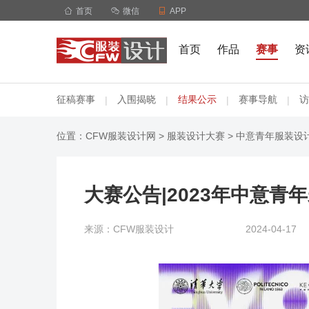

首页

微信

APP
首页
作品
赛事
资
征稿赛事
入围揭晓
结果公示
赛事导航
访
|
|
|
|
位置：
CFW服装设计网
>
服装设计大赛
>
中意青年服装设
大赛公告|2023年中意
来源：CFW服装设计
2024-04-17