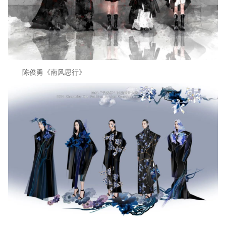
陈俊勇《南风思行》