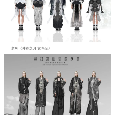
赵珂《仲春之月·玄鸟至》