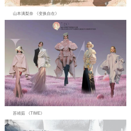
山本满梨奈 《变换自在》
苏靖茹 《TIME》