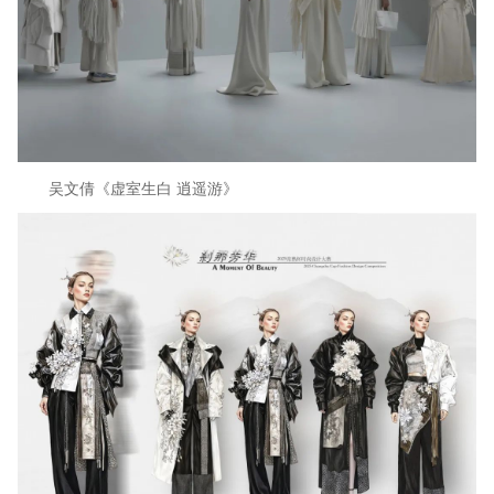
吴文倩《虚室生白 逍遥游》