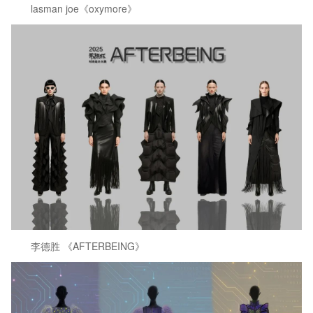
lasman joe《oxymore》
李德胜 《AFTERBEING》