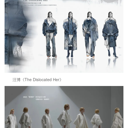
汪博《The Dislocated Her》