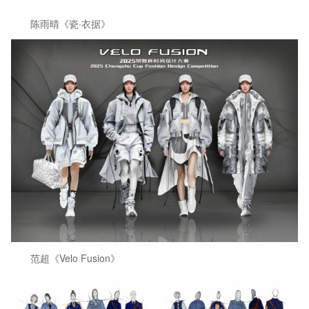
陈雨晴《瓷·衣据》
范超《Velo Fusion》