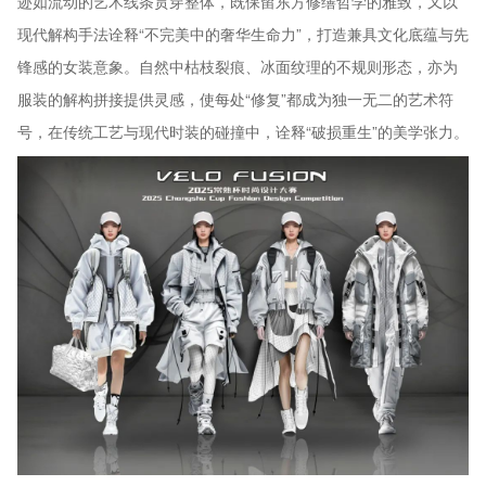
迹如流动的艺术线条贯穿整体，既保留东方修缮哲学的雅致，又以
现代解构手法诠释“不完美中的奢华生命力”，打造兼具文化底蕴与先
锋感的女装意象。自然中枯枝裂痕、冰面纹理的不规则形态，亦为
服装的解构拼接提供灵感，使每处“修复”都成为独一无二的艺术符
号，在传统工艺与现代时装的碰撞中，诠释“破损重生”的美学张力。