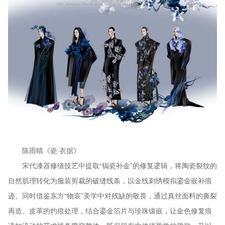
陈雨晴《瓷·衣据》
宋代漆器修缮技艺中提取“锔瓷补金”的修复逻辑，将陶瓷裂纹的
自然肌理转化为服装剪裁的破缝线条，以金线刺绣模拟鎏金嵌补痕
迹。同时借鉴东方“物哀”美学中对残缺的敬畏，通过真丝面料的撕裂
再造、皮革的灼痕处理，结合鎏金箔片与珍珠镶嵌，让金色修复痕