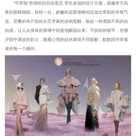
“可穿脱”所描绘的自由形态 变化多端的设计主题，就像牵引风
筝的那根细线，轻轻一拉，娇嫩的花蕾便瞬间绽放出带刺的辛辣气
息。层叠的布片如街头艺术家的涂鸦笔触，唤起一种洒脱不羁的自
由感，让人从身体的束缚中轻盈地解脱出来。可拆卸的细节，仿佛
夕阳中调皮的彩云，随着心情的起伏展现不同面貌，默默陪伴穿着
者的每一个瞬间。