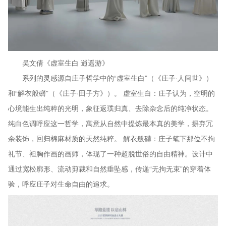
吴文倩《虚室生白 逍遥游》
系列的灵感源自庄子哲学中的“虚室生白”（《庄子·人间世》）
和“解衣般礴”（《庄子·田子方》）。 虚室生白：庄子认为，空明的
心境能生出纯粹的光明，象征返璞归真、去除杂念后的纯净状态。
纯白色调呼应这一哲学，寓意从自然中提炼最本真的美学，摒弃冗
余装饰，回归棉麻材质的天然纯粹。 解衣般礴：庄子笔下那位不拘
礼节、袒胸作画的画师，体现了一种超脱世俗的自由精神。设计中
通过宽松廓形、流动剪裁和自然垂坠感，传递“无拘无束”的穿着体
验，呼应庄子对生命自由的追求。