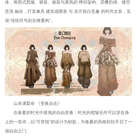
体，将西式西服、裤装、裙装与屏风的 榫卯架构、层叠韵律、镂空
意境 融合，打造兼具 建筑感廓形 与 东方留白意趣 的时尚女装，实
现“传统符号的先锋重构”。
山本满梨奈 《变换自在》
在春夏的时光中摇曳的自由变奏：时光的褶皱化作可以穿在身
上的一首诗，以“可穿脱”的设计为钥匙，为春夏的风格轻轻开启了一
扇自由之门。