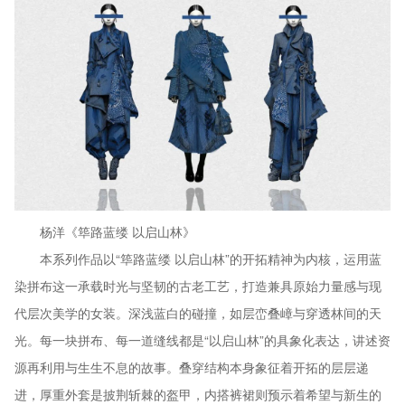
杨洋《筚路蓝缕 以启山林》
本系列作品以“筚路蓝缕 以启山林”的开拓精神为内核，运用蓝
染拼布这一承载时光与坚韧的古老工艺，打造兼具原始力量感与现
代层次美学的女装。深浅蓝白的碰撞，如层峦叠嶂与穿透林间的天
光。每一块拼布、每一道缝线都是“以启山林”的具象化表达，讲述资
源再利用与生生不息的故事。叠穿结构本身象征着开拓的层层递
进，厚重外套是披荆斩棘的盔甲，内搭裤裙则预示着希望与新生的