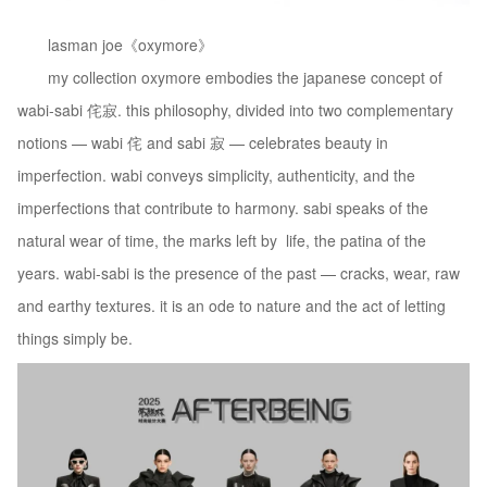
lasman joe《oxymore》
my collection oxymore embodies the japanese concept of
wabi-sabi 侘寂. this philosophy, divided into two complementary
notions — wabi 侘 and sabi 寂 — celebrates beauty in
imperfection. wabi conveys simplicity, authenticity, and the
imperfections that contribute to harmony. sabi speaks of the
natural wear of time, the marks left by life, the patina of the
years. wabi-sabi is the presence of the past — cracks, wear, raw
and earthy textures. it is an ode to nature and the act of letting
things simply be.