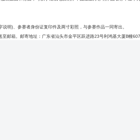
文字说明)、参赛者身份证复印件及两寸彩照，与参赛作品一同寄出。
至邮箱。邮寄地址：广东省汕头市金平区跃进路23号利鸿基大厦B幢607
如发现不实者，组委会有权取消其比赛资格，收回其荣誉证书及奖金。
销售权益等均无偿归属活动主办机构所有。