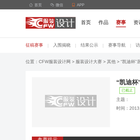

首页

微信

APP
首页
作品
赛事
资
征稿赛事
入围揭晓
结果公示
赛事导航
访
|
|
|
|
位置：
CFW服装设计网
>
服装设计大赛
>
其他
> “凯迪杯
“凯迪杯
已截止
主题：
时间：2013.0
参赛提示