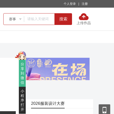
个人登录
|
注册
搜索
赛事

上传作品
分
享
到
微
信
小
程
序
2026服装设计大赛
打
开