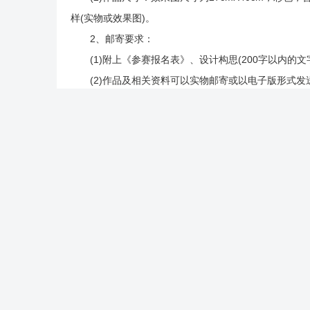
样(实物或效果图)。
2、邮寄要求：
(1)附上《参赛报名表》、设计构思(200字以内的
(2)作品及相关资料可以实物邮寄或以电子版形式发送
(收) 邮编：515041
电子邮箱地址：1711308164@qq.com
3、注意事项：
(1)本次比赛仅为设计纸稿评选，不制作成衣。
(2)参赛选手所填写资料(包括个人信息)必须真实，
(3)参赛稿件一律不退，请设计者自留底稿。
(4)参赛作品须是没参加过其他大赛的原创作品。
(5)本比赛允许设计师联合设计。
(6)作品一经采用，作品所有权包括制作权、版权、