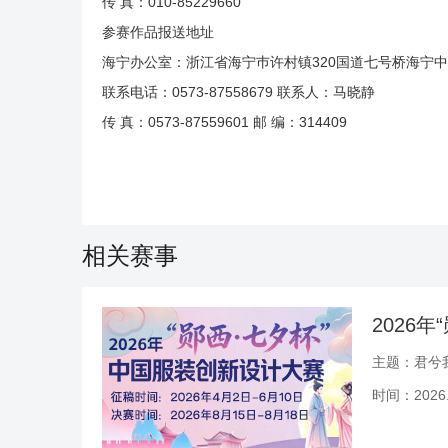
传 真：010-85229660
参赛作品报送地址
海宁办公室：浙江省海宁巿许村镇320国道七号桥海宁
联系电话：0573-87558679 联系人：马晓静
传 真：0573-87559601 邮 编：314409
相关赛事
2026
主题：君兮
时间：2026.0