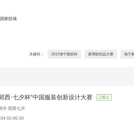
中国家纺城
关键词：
2015海宁家纺杯
家用纺织品大赛
海宁
年“郧西·七夕杯”中国服装创新设计大赛
已截止
我兮·郧西七夕
4.02-06.10