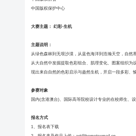
中国版权保护中心
大赛主题： 幻彩·生机
主题说明：
从绿色森林到无垠沙漠，从蓝色海洋到浩瀚天空，自然
从大自然中发掘提取色彩组合、肌理变化、图案组织为
现出来自自然的色彩启示与盎然生机，开启一段多彩、
参赛对象
国内(含港澳台)、国际高等院校设计专业的在校师生、
报名方式
1、报名表下载
2、报名表及作品上传：art@hometexmail.cn