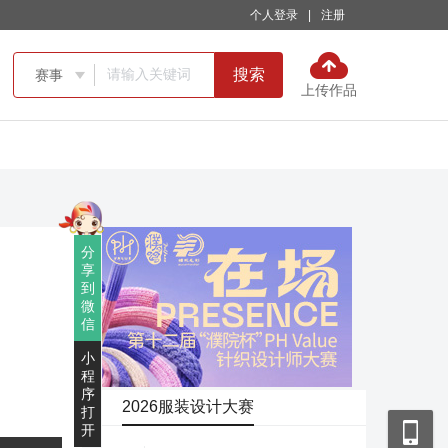
个人登录
|
注册
搜索
赛事

上传作品
分
享
到
微
信
小
程
序
2026服装设计大赛
打
开