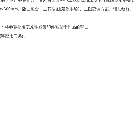
列要求制作参赛作品，否则将因资料不全或超过报送期限等原因取消参赛
m×600mm。版面包含：主花型图(建议手绘)、主图变调方案、辅助纹样
求：将参赛报名表原件或复印件粘贴于作品的背面;
等应用门类)。