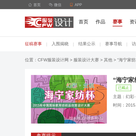

首页

微信

APP
首页
作品
赛事
资
征稿赛事
入围揭晓
结果公示
赛事导航
访
|
|
|
|
位置：
CFW服装设计网
>
服装设计大赛
>
其他
> “海宁家
“海宁家
已截止
主题：幻彩
时间：2015.0
参赛提示