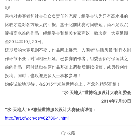
彩!
秉持对参赛者和社会公众负责任的态度，组委会认为只有高水准的
比赛才是对各方最大的回报。鉴于此前比赛时间较短，尚不足以沉
淀极高水准的作品，经组委会和相关专家商议一致决定，大赛延期
至2014年10月20日。
延期后的大赛规则不变，作品网上展示、入围者"头脑风暴"和样衣制
作环节不变，时间相应后延。已参赛的作者，组委会仍将保留其之
前的作品，同时鼓励在原作品基础上调整后继续投稿，或另行创作
投稿。同时，也欢迎更多人士积极参与！
始终诚挚地期待，在2015年米兰世博会上，有您的精彩亮相！
"
水-天地人"世博馆服设计大赛组委会
2014
年7月30日
“水-天地人”EP雅莹世博服装设计大赛征稿详情
：
http://art.cfw.cn/ds/v82736-1.html
收藏