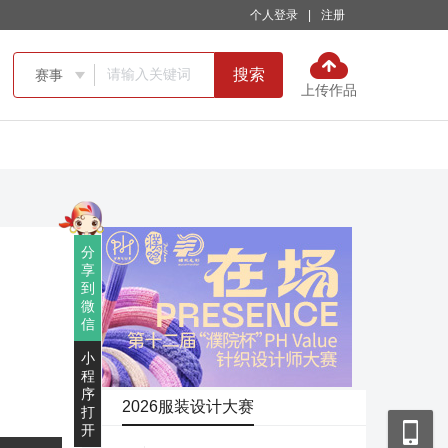
个人登录
|
注册
搜索
赛事

上传作品
分
享
到
微
信
小
程
序
2026服装设计大赛
打
开