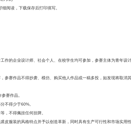
们仔细阅读，下载保存后打印填写。
计工作的企业设计师、社会个人、在校学生均可参加，参赛主体为青年设
赛，参赛作品不得抄袭、模仿、购买他人作品或一稿多投，如发现将取消
作参赛作品。
分不得少于60%。
标等，不得佩挂任何挂牌。
现裘皮服装的风格特点并予以创造革新，同时具有生产可行性和市场实用