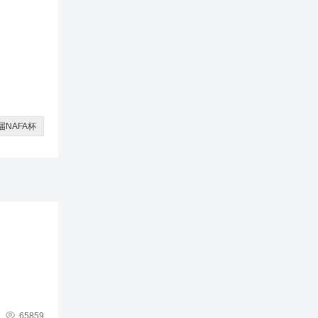
届NAFA杯

65859