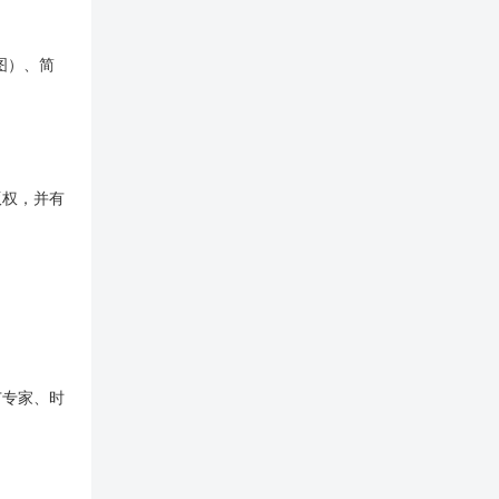
图）、简
版权，并有
广专家、时