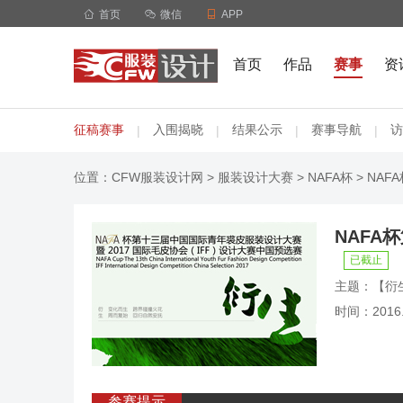

首页

微信

APP
首页
作品
赛事
资
征稿赛事
入围揭晓
结果公示
赛事导航
访
|
|
|
|
位置：
CFW服装设计网
>
服装设计大赛
>
NAFA杯
> NA
NAFA
已截止
主题：【衍
时间：2016.0
参赛提示