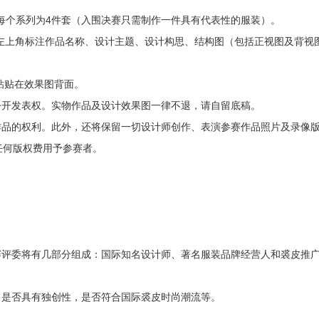
m)，每个系列为4件套（入围决赛只需制作一件具有代表性的服装）。
在左上角标注作品名称、设计主题、设计构思、结构图（包括正视图及背视
粘贴在效果图背面。
公开发表权。实物作品及设计效果图一律不退，请自留底稿。
作品的权利。此外，还将保留一切设计师创作、表演参赛作品照片及录像
任何版权费用予参赛者。
赛评委将有几部分组成：国际知名设计师、著名服装品牌经营人和裘皮推
，是否具有独创性，是否符合国际裘皮时尚潮流等。