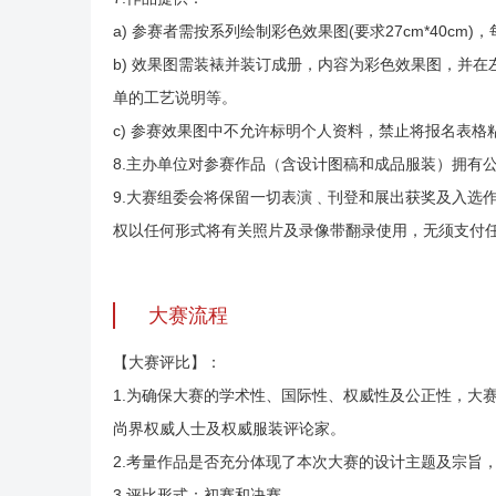
a) 参赛者需按系列绘制彩色效果图(要求27cm*40c
b) 效果图需装裱并装订成册，内容为彩色效果图，并
单的工艺说明等。
c) 参赛效果图中不允许标明个人资料，禁止将报名表格
8.主办单位对参赛作品（含设计图稿和成品服装）拥有
9.大赛组委会将保留一切表演﹑刊登和展出获奖及入选
权以任何形式将有关照片及录像带翻录使用，无须支付
大赛流程
【大赛评比】：
1.为确保大赛的学术性、国际性、权威性及公正性，大
尚界权威人士及权威服装评论家。
2.考量作品是否充分体现了本次大赛的设计主题及宗旨
3.评比形式：初赛和决赛。