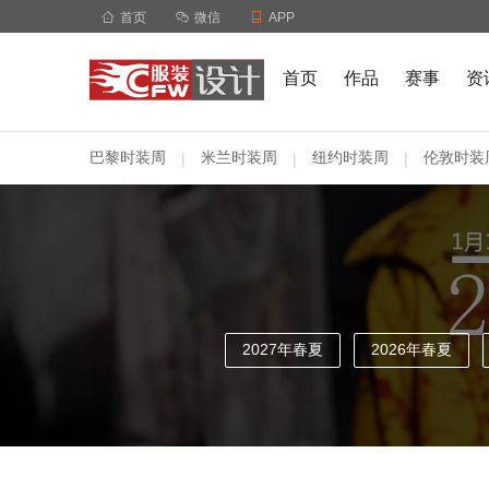

首页

微信

APP
首页
作品
赛事
资
巴黎时装周
米兰时装周
纽约时装周
伦敦时装
|
|
|
2027年春夏
2026年春夏