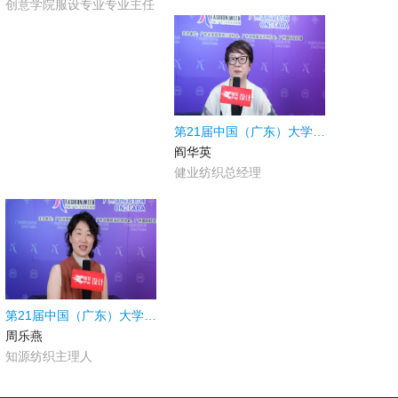
创意学院服设专业专业主任
第21届中国（广东）大学生时装周|不惧东南亚抢单，健业纺织用“中国效率”守住面料“鲜度”
阎华英
健业纺织总经理
第21届中国（广东）大学生时装周|二十余年深耕棉麻，知源纺织以工艺创新引领新季风尚
周乐燕
知源纺织主理人