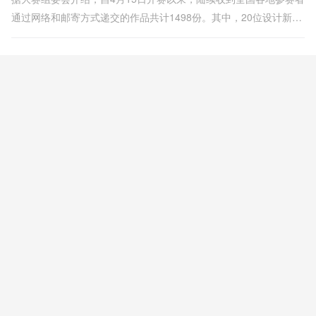
通过网络和邮寄方式递交的作品共计1498份。其中，20位设计新锐
脱颖而出，荣获本届赛事荣誉奖项。历经四年沉淀，赛事在参赛作
品质素、参赛人员的广泛性、评委评审专业度与严谨性、赛事互动
活跃度等方面逐年迅速提升。