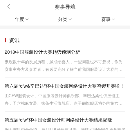
赛事导航
年度
分类
赛事



资讯
2018中国服装设计大赛趋势预测分析
纵观数十年的发展历程，虽成绩喜人，一些问题也不可忽视，作为
赛事主办方及参赛者，有必要充分了解当前我国服装设计大赛的发
展现状及趋势，才能更好地发挥比赛对行业及个人的发展意义，促
进行业赛事的良性发展。
第六届“cfw&辛巴达”杯中国女装网络设计大赛鸣锣开赛啦！
由CFW服装设计、中国服装设计师俱乐部、辛巴达柔性供应链主
办，予含棉麻女装、抹茶生活旗舰店、燕子翩旗舰店协办的第六
届“CFW&辛巴达”杯中国女装网络设计大赛于2014年4月15日正式启
动。这将是业界首个尝试以“设计众包”模式展开的设计大赛，欢迎各
第五届“cfw”杯中国女装设计师网络设计大赛结果揭晓
在职设计师及设计爱好者参加！
据大赛组委会介绍，自4月15日开赛以来，陆续收到全国各地参赛者