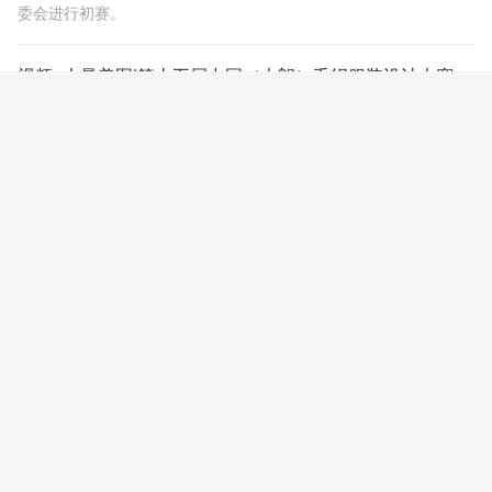
委会进行初赛。
视频+大量美图|第十五届中国（大朗）毛织服装设计大赛决赛震撼上演！
第十五届中国(大朗)毛织服装设计大赛决赛在东莞市大朗国际贸易中
心震撼开场
第十五届中国（大朗）毛织服装设计大赛入围名单
第十五届中国（大朗）毛织服装设计大赛入围名单
第十四届中国（大朗） 毛织服装设计大赛华丽收官
11月4日下午，“环球服饰城杯”第十四届中国(大朗)毛织服装设计大
赛总决赛在东莞市大朗镇环球贸易广场华丽收官。吴一凡以作品
《密集城市》摘取了本年度大赛桂冠。
第十四届中国(大朗)毛织服装设计大赛入围名单揭晓
第十四届中国(大朗)毛织服装设计大赛入围名单揭晓。