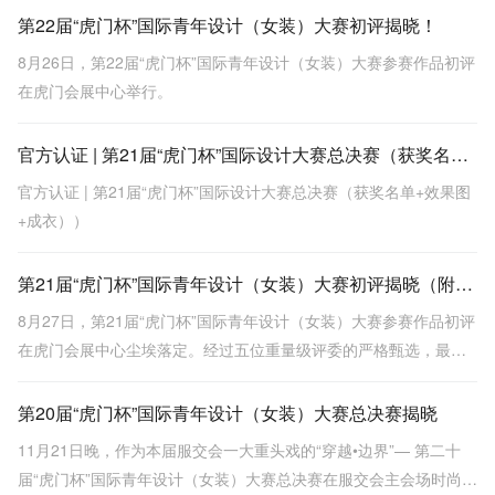
举行。经过激烈角逐，广东选手宋祖耀以作品《城南花已开》一举
第22届“虎门杯”国际青年设计（女装）大赛初评揭晓！
夺得金奖。
8月26日，第22届“虎门杯”国际青年设计（女装）大赛参赛作品初评
在虎门会展中心举行。
官方认证 | 第21届“虎门杯”国际设计大赛总决赛（获奖名单+效果图+成衣））
官方认证 | 第21届“虎门杯”国际设计大赛总决赛（获奖名单+效果图
+成衣））
第21届“虎门杯”国际青年设计（女装）大赛初评揭晓（附作品赏析）
8月27日，第21届“虎门杯”国际青年设计（女装）大赛参赛作品初评
在虎门会展中心尘埃落定。经过五位重量级评委的严格甄选，最终
30份作品从来自俄罗斯、日本、马来西亚、泰国、乌克兰、法国、
韩国、墨西哥、印度尼西亚、斐济共和国、美国、英国、中国等 16
第20届“虎门杯”国际青年设计（女装）大赛总决赛揭晓
个国家和地区的 2857份作品中脱颖而出，将进入在11月第二十五届
11月21日晚，作为本届服交会一大重头戏的“穿越•边界”— 第二十
中国（虎
届“虎门杯”国际青年设计（女装）大赛总决赛在服交会主会场时尚发