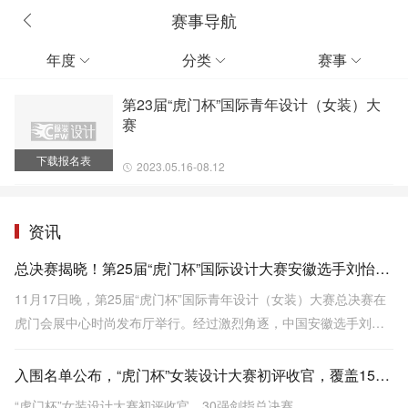
赛事导航
年度
分类
赛事



第23届“虎门杯”国际青年设计（女装）大
赛
下载报名表
2023.05.16-08.12
资讯
总决赛揭晓！第25届“虎门杯”国际设计大赛安徽选手刘怡一举夺魁
11月17日晚，第25届“虎门杯”国际青年设计（女装）大赛总决赛在
虎门会展中心时尚发布厅举行。经过激烈角逐，中国安徽选手刘怡
以作品《向云野·见青山》一举夺得金奖。
入围名单公布，“虎门杯”女装设计大赛初评收官，覆盖15国+近百所高校！
“虎门杯”女装设计大赛初评收官，30强剑指总决赛