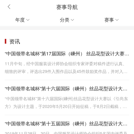
赛事导航
年度
分类
赛事



资讯
“中国领带名城杯”第17届国际（嵊州） 丝品花型设计大赛评审揭晓
11月中旬，经中国服装设计师协会组织专家评委对稿件进行认真、
细致的评审，评选出29件入围作品以及45件鼓励奖作品，并对入围
作品通过打分方式，评出特等奖1名、一等奖1名、二等奖2名、三等
奖3名、优秀奖22名。
“中国领带名城杯”第十六届国际（嵊州）丝品花型设计大赛奖项揭晓
“中国领带名城杯”第十六届国际(嵊州)丝品花型设计大赛以《引尚东
方》为设计主题，于2020年5月20日开始征稿，于8月2日截稿，共
收到来自北京、上海、广东、四川、江苏、浙江等26个省市以及日
本与香港地区的作品1494件。
“中国领带名城杯”第十五届国际（嵊州）丝品花型设计大赛评出各类奖项
2019年11月28日—30日，中国服装设计师协会组织5名国内评委及