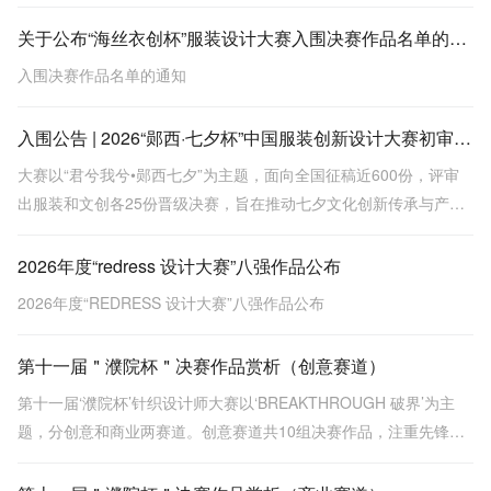
关于公布“海丝衣创杯”服装设计大赛入围决赛作品名单的通知
入围决赛作品名单的通知
入围公告 | 2026“郧西·七夕杯”中国服装创新设计大赛初审会圆满结束
大赛以“君兮我兮•郧西七夕”为主题，面向全国征稿近600份，评审
出服装和文创各25份晋级决赛，旨在推动七夕文化创新传承与产业
转化。
2026年度“redress 设计大赛”八强作品公布
2026年度“REDRESS 设计大赛”八强作品公布
第十一届＂濮院杯＂决赛作品赏析（创意赛道）
第十一届‘濮院杯’针织设计师大赛以‘BREAKTHROUGH 破界’为主
题，分创意和商业两赛道。创意赛道共10组决赛作品，注重先锋表
达与概念突破，涵盖金濮奖《贝克街密码》等，探索面料创新与工
艺深度。