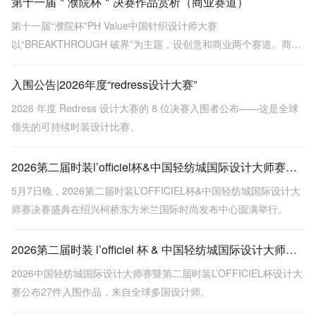
第十一届＂濮院杯＂决赛作品赏析（商业赛道）
第十一届“濮院杯”PH Value中国针织设计师大赛
以“BREAKTHROUGH 破界”为主题，设创意和商业两个赛道。商业
赛道强调市场落地性与品牌价值，决赛作品包括金、银、铜奖，展
示多种针织工艺和设计，突出时尚与实用性结合。
入围公告|2026年度“redress设计大赛”
2026 年度 Redress 设计大赛的 8 位决赛入围者公布——这是全球
领先的可持续时装设计比赛。
2026第二届时装l’officiel杯&中国轻纺城国际设计大师赛圆满落幕
5月7日晚，2026第二届时装L’OFFICIEL杯&中国轻纺城国际设计大
师赛决赛盛典在绍兴柯桥东方米兰国际时尚发布中心圆满举行。
2026第二届时装 l’officiel 杯 & 中国轻纺城国际设计大师赛入围效果图揭晓，新锐设计实力亮相！
2026中国轻纺城国际设计大师赛暨第二届时装L’OFFICIEL杯设计大
赛公布27件入围作品，来自全球多国设计师。