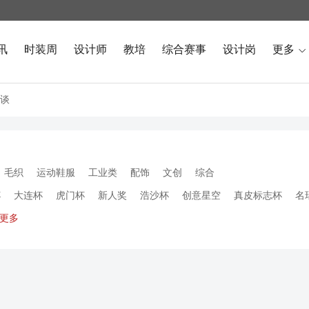
讯
时装周
设计师
教培
综合赛事
设计岗
更多

谈
毛织
运动鞋服
工业类
配饰
文创
综合
杯
大连杯
虎门杯
新人奖
浩沙杯
创意星空
真皮标志杯
名
更多