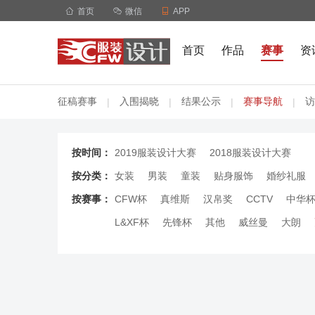

首页

微信

APP
首页
作品
赛事
资
征稿赛事
入围揭晓
结果公示
赛事导航
访
|
|
|
|
按时间：
2019服装设计大赛
2018服装设计大赛
按分类：
女装
男装
童装
贴身服饰
婚纱礼服
按赛事：
CFW杯
真维斯
汉帛奖
CCTV
中华
L&XF杯
先锋杯
其他
威丝曼
大朗