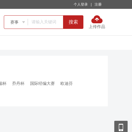
个人登录
|
注册
搜索
赛事

上传作品
瑞杯
乔丹杯
国际经编大赛
欧迪芬