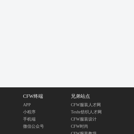
CFW终端
兄弟站点
APP
CFW服装人才网
小程序
Texhr纺织人才网
手机端
CFW服装设计
微信公众号
CFW时尚
CFW服装教培