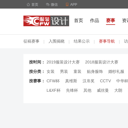

首页

微信

APP
首页
作品
赛事
资
征稿赛事
入围揭晓
结果公示
赛事导航
访
|
|
|
|
按时间：
2019服装设计大赛
2018服装设计大赛
按分类：
女装
男装
童装
贴身服饰
婚纱礼服
按赛事：
CFW杯
真维斯
汉帛奖
CCTV
中华
L&XF杯
先锋杯
其他
威丝曼
大朗