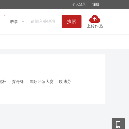
个人登录
|
注册
搜索
赛事

上传作品
瑞杯
乔丹杯
国际经编大赛
欧迪芬