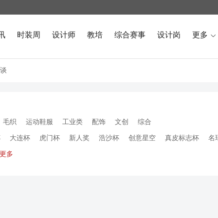
讯
时装周
设计师
教培
综合赛事
设计岗
更多

谈
毛织
运动鞋服
工业类
配饰
文创
综合
杯
大连杯
虎门杯
新人奖
浩沙杯
创意星空
真皮标志杯
名
更多