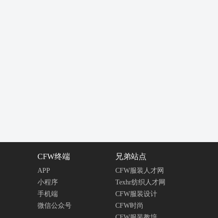
CFW终端
兄弟站点
APP
CFW服装人才网
小程序
Texhr纺织人才网
手机端
CFW服装设计
微信公众号
CFW时尚
CFW服装教培