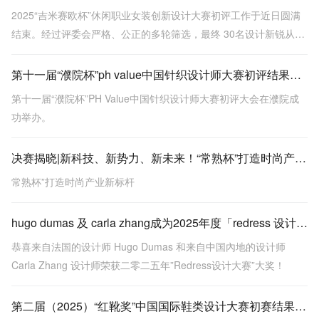
2025“吉米赛欧杯”休闲职业女装创新设计大赛初评工作于近日圆满
结束。经过评委会严格、公正的多轮筛选，最终 30名设计新锐从众
多参赛者中脱颖而出，凭借对大赛主题“她·叙事”的独特诠释、卓越
的创意表达能力以及对品牌风格的深刻理解成功入围。
第十一届“濮院杯”ph value中国针织设计师大赛初评结果公示（含效果图）
第十一届“濮院杯”PH Value中国针织设计师大赛初评大会在濮院成
功举办。
决赛揭晓|新科技、新势力、新未来！“常熟杯”打造时尚产业新标杆
常熟杯”打造时尚产业新标杆
hugo dumas 及 carla zhang成为2025年度「redress 设计大赛」大奖联合得主
恭喜来自法国的设计师 Hugo Dumas 和来自中国內地的设计师
Carla Zhang 设计师荣获二零二五年”Redress设计大赛”大奖！
第二届（2025）“红靴奖”中国国际鞋类设计大赛初赛结果公示