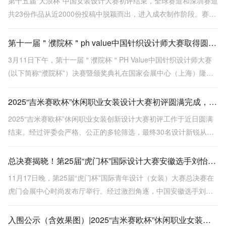
第十五届“大浪杯”中国女装设计大赛初评结束，全球赛道和深圳赛道
共23份作品从近2000份投稿中脱颖而出，进入成衣制作阶段。赛事
国际化程度高，选手背景多元，涵盖多国设计师及跨界人才，展现
东方美学与当代设计的融合。
第十一届＂濮院杯＂ph value中国针织设计师大赛取得圆满成功！
3月11日下午，第十一届＂濮院杯＂PH Value中国针织设计师大赛
(以下简称“濮院杯”）决赛暨颁奖典礼在国家会展中心（上海）隆重
举行。
2025“吉米赛欧杯”休闲职业女装设计大赛初评圆满完成，30强选手名单揭晓
2025“吉米赛欧杯”休闲职业女装创新设计大赛初评工作于近日圆满
结束。经过评委会严格、公正的多轮筛选，最终30名设计新锐从众
多参赛者中脱颖而出，凭借对大赛主题“她·叙事”的独特诠释、卓越
的创意表达能力以及对品牌风格的深刻理解成功入围。
总决赛揭晓！第25届“虎门杯”国际设计大赛安徽选手刘怡一举夺魁
11月17日晚，第25届“虎门杯”国际青年设计（女装）大赛总决赛在
虎门会展中心时尚发布厅举行。经过激烈角逐，中国安徽选手刘怡
以作品《向云野·见青山》一举夺得金奖。
入围公示（含效果图）|2025“吉米赛欧杯”休闲职业女装设计大赛初评落幕，30强选手名单揭晓