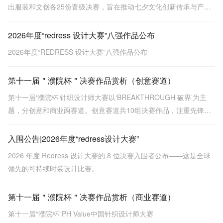
出服装和文创各25份晋级决赛，旨在推动七夕文化创新传承与产业
转化。
2026年度“redress 设计大赛”八强作品公布
2026年度“REDRESS 设计大赛”八强作品公布
第十一届＂濮院杯＂决赛作品赏析（创意赛道）
第十一届‘濮院杯’针织设计师大赛以‘BREAKTHROUGH 破界’为主
题，分创意和商业两赛道。创意赛道共10组决赛作品，注重先锋表
达与概念突破，涵盖金濮奖《贝克街密码》等，探索面料创新与工
艺深度。
入围公告|2026年度“redress设计大赛”
2026 年度 Redress 设计大赛的 8 位决赛入围者公布——这是全球
领先的可持续时装设计比赛。
第十一届＂濮院杯＂决赛作品赏析（商业赛道）
第十一届“濮院杯”PH Value中国针织设计师大赛