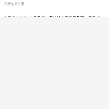
入围结果公示
入围名单公布，“虎门杯”女装设计大赛初评收官，覆盖15国+近百所高校！
“虎门杯”女装设计大赛初评收官，30强剑指总决赛
第六届中国“大唐杯”袜艺设计大赛入围结果公布
2025年8月5日，第六届中国“大唐杯”袜艺设计大赛初赛在上海东华
大学上海国际时尚科创中心内成功举办。历经层层筛选，最终共有
23份优秀作品脱颖而出进入决赛。
15强出炉 | 2025“常熟杯”时尚设计大赛top15名单来了！
2025“常熟杯”时尚设计大赛TOP15名单来了！
创势链才共潮生丨2025“常熟杯”时尚设计大赛正式起航
2025“常熟杯”时尚设计大赛正式起航