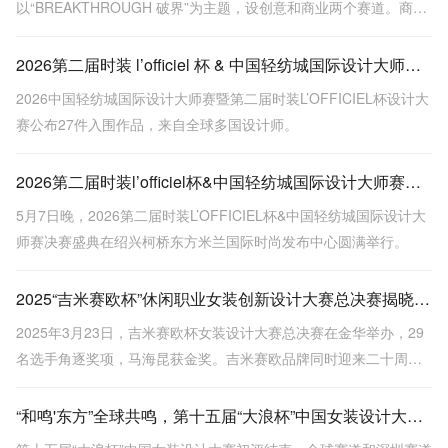
以“BREAKTHROUGH 破界”为主题，设创意和商业两个赛道。商业
赛道强调市场落地性与品牌价值，决赛作品包括金、银、铜奖，展
示多种针织工艺和设计，突出时尚与实用性结合。
2026第二届时装 l’officiel 杯 & 中国轻纺城国际设计大师赛入围效果图揭晓，新锐设计实力亮相！
2026中国轻纺城国际设计大师赛暨第二届时装L’OFFICIEL杯设计大
赛公布27件入围作品，来自全球多国设计师。
2026第二届时装l’officiel杯&中国轻纺城国际设计大师赛圆满落幕
5月7日晚，2026第二届时装L’OFFICIEL杯&中国轻纺城国际设计大
师赛决赛盛典在绍兴柯桥东方米兰国际时尚发布中心圆满举行。
2025“吉米赛欧杯”休闲职业女装创新设计大赛总决赛揭晓，马海昆荣获金奖
2025年3月23日，吉米赛欧杯女装设计大赛总决赛在金华举办，29
名选手角逐奖项，马海昆获金奖。吉米赛欧品牌同时迎来二十周年
及服装博物馆落成，全国联营门店即将突破400家。
“和鸣'东方”全球共鸣，第十五届“大浪杯”中国女装设计大赛初评落幕，23强入围决赛