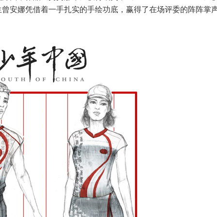
生曾安娜凭借着一手扎实的手绘功底，赢得了在场评委的阵阵掌