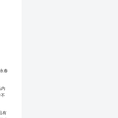
永春
品内
中不
品有