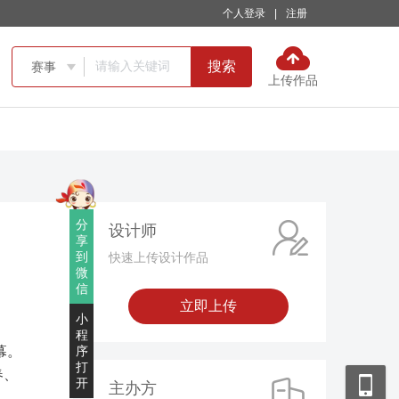
个人登录
|
注册
搜索
赛事

上传作品
分
设计师
享
到
快速上传设计作品
微
信
立即上传
小
程
幕。
序
打
春、
开
主办方