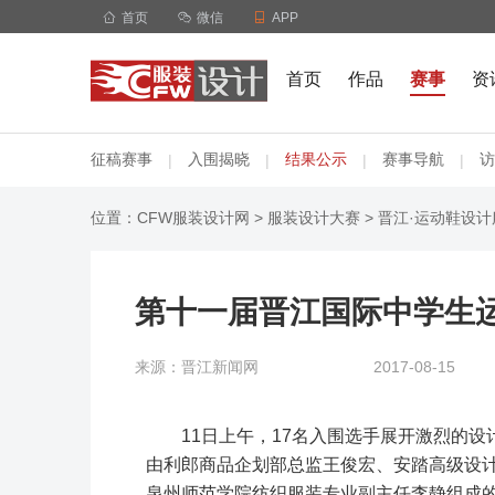

首页

微信

APP
首页
作品
赛事
资
征稿赛事
入围揭晓
结果公示
赛事导航
访
|
|
|
|
位置：
CFW服装设计网
>
服装设计大赛
>
晋江·运动鞋设
第十一届晋江国际中学生
来源：晋江新闻网
2017-08-15
11日上午，17名入围选手展开激烈的
由利郎商品企划部总监王俊宏、安踏高级设
泉州师范学院纺织服装专业副主任李静组成