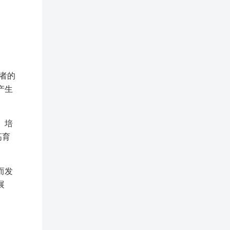
者的
产生
、培
高育
而发
展