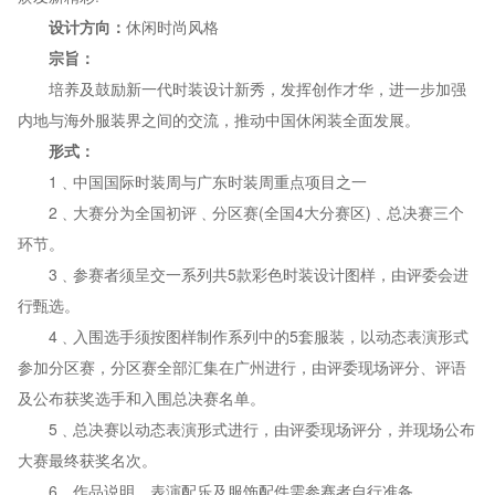
设计方向：
休闲时尚风格
宗旨：
培养及鼓励新一代时装设计新秀，发挥创作才华，进一步加强
内地与海外服装界之间的交流，推动中国休闲装全面发展。
形式：
1﹑中国国际时装周与广东时装周重点项目之一
2﹑大赛分为全国初评﹑分区赛(全国4大分赛区)﹑总决赛三个
环节。
3﹑参赛者须呈交一系列共5款彩色时装设计图样，由评委会进
行甄选。
4﹑入围选手须按图样制作系列中的5套服装，以动态表演形式
参加分区赛，分区赛全部汇集在广州进行，由评委现场评分、评语
及公布获奖选手和入围总决赛名单。
5﹑总决赛以动态表演形式进行，由评委现场评分，并现场公布
大赛最终获奖名次。
6﹑作品说明、表演配乐及服饰配件需参赛者自行准备。