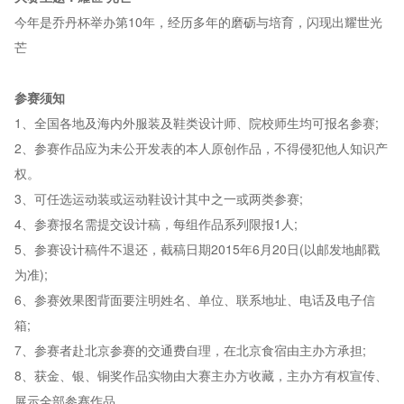
今年是乔丹杯举办第10年，经历多年的磨砺与培育，闪现出耀世光
芒
参赛须知
1、全国各地及海内外服装及鞋类设计师、院校师生均可报名参赛;
2、参赛作品应为未公开发表的本人原创作品，不得侵犯他人知识产
权。
3、可任选运动装或运动鞋设计其中之一或两类参赛;
4、参赛报名需提交设计稿，每组作品系列限报1人;
5、参赛设计稿件不退还，截稿日期2015年6月20日(以邮发地邮戳
为准);
6、参赛效果图背面要注明姓名、单位、联系地址、电话及电子信
箱;
7、参赛者赴北京参赛的交通费自理，在北京食宿由主办方承担;
8、获金、银、铜奖作品实物由大赛主办方收藏，主办方有权宣传、
展示全部参赛作品。