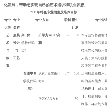
化发展，帮助您实现自己的艺术追求和职业梦想。
年特色专业招生及培养目标
2011
专业
专业
专业方向
学制
招生
专业培
大类
名称
计划
艺
服装
高 职
升学方向3+2高
5年
180
本专业培养德智
术
设计
学校代码
职
事服装设计和服
与
与
174
技术岗位的应用
教
工艺
人员；为高职院
育
和服装工程专业
普通中专
成衣、童装设计
3年
100
运用服装新技术
学校代码
方向
料的基本能力。
559
结构设计、成衣
计、服装制版、
服装CAD方向
50
制作、样衣制作