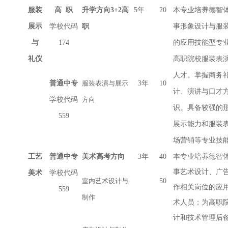
服装
高 职
升学方向3+2高
5年
20
本专业培养德智
展示
学校代码
职
事形象设计与服
与
174
的应用技能型专
礼仪
高职院校服装表
人才。掌握商务
普通中专
服装表演与展示
3年
10
计、演讲与口才
学校代码
方向
识。具备较强的
559
展示能力和服装
场营销等专业技
本专业培养德智
工艺
普通中专
美术高考方向
3年
40
事艺术设计、广
美术
学校代码
室内艺术设计与
50
作相关岗位的应
559
制作
术人员；为高职
计和技术管理后