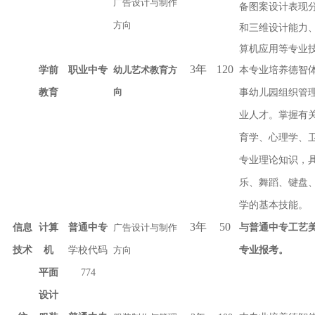
广告设计与制作
备图案设计表现
方向
和三维设计能力
算机应用等专业
年
幼儿艺术教育方
3
120
学前
职业中专
本专业培养德智
向
教育
事幼儿园组织管
业人才。掌握有
育学、心理学、
专业理论知识，
乐、舞蹈、键盘
学的基本技能。
年
3
50
信息
计算
普通中专
广告设计与制作
与普通中专工艺
技术
机
学校代码
方向
专业报考。
平面
774
设计