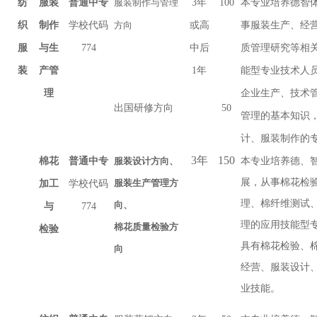
纺
服装
普通中专
服装制作与管理
3年
100
本专业培养德智
织
制作
学校代码
方向
或高
事服装生产、经
服
与生
774
中后
质管理研究等相
装
产管
1年
能型专业技术人
理
企业生产、技术
出国研修方向
50
管理的基本知识
计、服装制作的
年
本专业培养德、
服装设计方向、
3
150
棉花
普通中专
展，从事棉花检
服装生产管理方
加工
学校代码
理、棉纤维测试
向、
与
774
理的应用技能型
棉花质量检验方
检验
具有棉花检验、
向
经营、服装设计
业技能。