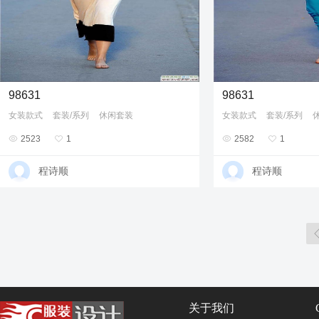
98631
98631
女装款式
套装/系列
休闲套装
女装款式
套装/系列

2523

1

2582

1
程诗顺
程诗顺
关于我们