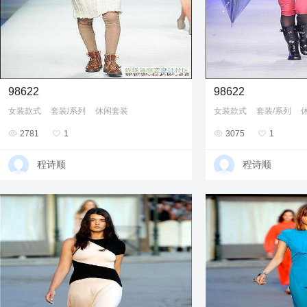
98622
98622
女装款式
套装/系列
休闲套装
女装款式
套装/系列

2781

1

3075

1
程诗顺
程诗顺