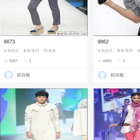
9873
9862
女装款式
套装/系列
OL套装
女装款式
套装/系列

5557

1

4950

1
程诗顺
程诗顺