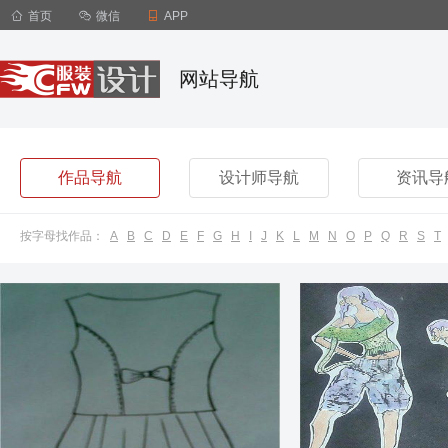

首页

微信

APP
网站导航
作品导航
设计师导航
资讯导
按字母找作品：
A
B
C
D
E
F
G
H
I
J
K
L
M
N
O
P
Q
R
S
T