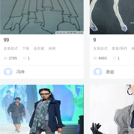
99
9
女装款式
下装
连衣裙
休闲
女装款式
套装/系列

3785

1

4993

1
冯坤
唐超