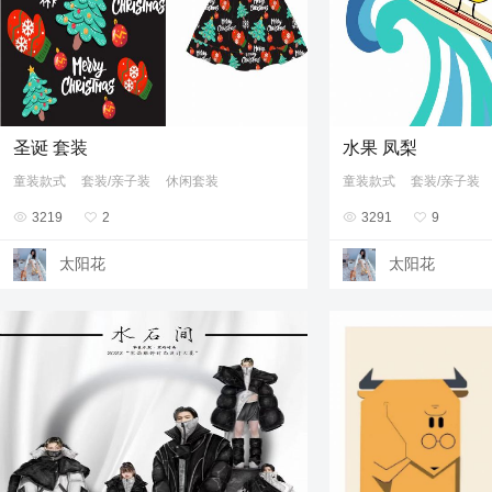
圣诞 套装
水果 凤梨
童装款式
套装/亲子装
休闲套装
童装款式
套装/亲子装

3219

2

3291

9
太阳花
太阳花