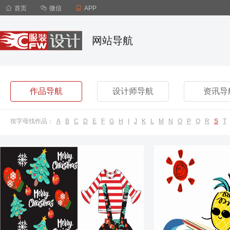

首页

微信

APP
网站导航
作品导航
设计师导航
资讯导
按字母找作品：
A
B
C
D
E
F
G
H
I
J
K
L
M
N
O
P
Q
R
S
T