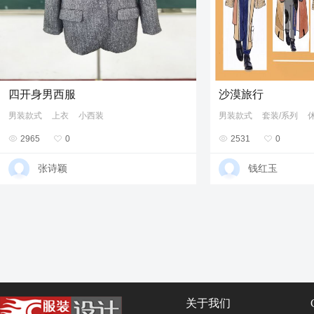
四开身男西服
沙漠旅行
男装款式
上衣
小西装
男装款式
套装/系列

2965

0

2531

0
张诗颖
钱红玉
关于我们