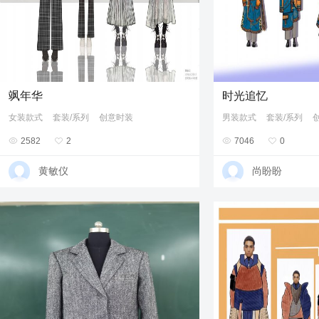
飒年华
时光追忆
女装款式
套装/系列
创意时装
男装款式
套装/系列

2582

2

7046

0
黄敏仪
尚盼盼