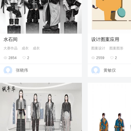
水石间
设计图案应用
大赛作品
成衣
成衣
图案设计
图案图形

2854

2

2559

2
张晓伟
黄敏仪