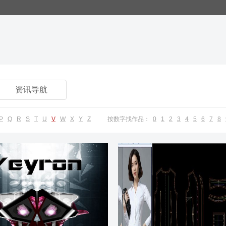
资讯导航
P
Q
R
S
T
U
V
W
X
Y
Z
按数字找作品：
0
1
2
3
4
5
6
7
8