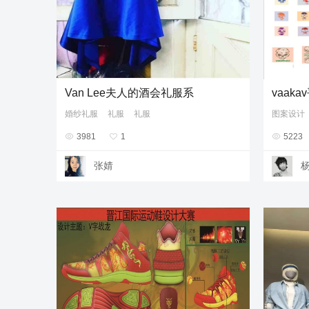
Van Lee夫人的酒会礼服系
vaak
婚纱礼服
礼服
礼服
图案设计

3981

1

5223
张婧