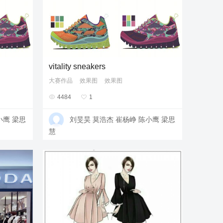
vitality sneakers
大赛作品
效果图
效果图

4484

1
小鹰 梁思
刘旻昊 莫浩杰 崔杨峥 陈小鹰 梁思
慧