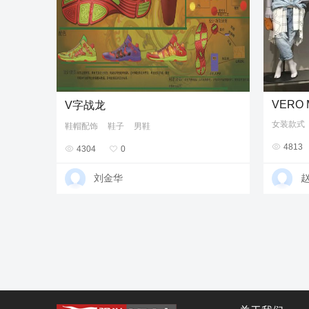
VERO
V字战龙
女装款式
鞋帽配饰
鞋子
男鞋

4813

4304

0
刘金华