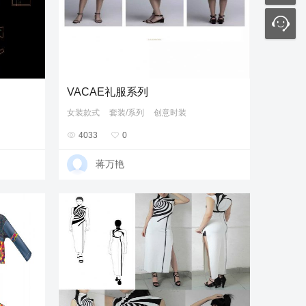
VACAE礼服系列
女装款式
套装/系列
创意时装

4033

0
蒋万艳