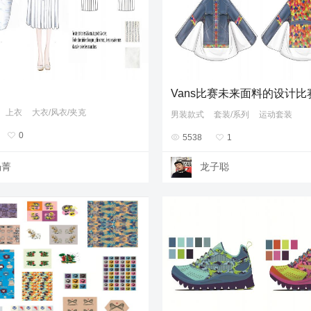
Vans比赛未来面料的设计比
上衣
大衣/风衣/夹克
男装款式
套装/系列
运动套装

0

5538

1
杨菁
龙子聪