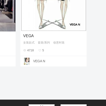
VEGA
女装款式
套装/系列
创意时装

4718

5
VEGA N