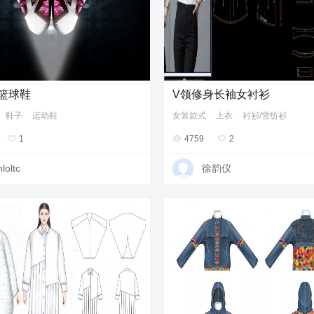
on篮球鞋
V领修身长袖女衬衫
鞋子
运动鞋
女装款式
上衣
衬衫/雪纺衫

1

4759

2
loltc
徐韵仪