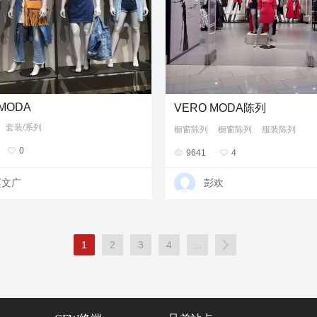
 MODA
VERO MODA陈列
套装/系列
橱窗陈列
橱窗陈列
服装陈列

0

9641

4
赵文广
彭欢
1
2
3
4
...
