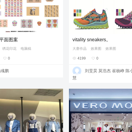
av平面图案
vitality sneakers。
绣花印花
电脑稿
大赛作品
效果图
效果图

0

4199

0
杨彧鹏
刘旻昊 莫浩杰 崔杨峥 陈
慧