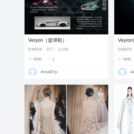
Veryon（篮球鞋）
Veyr
鞋帽配饰
鞋子
运动鞋
鞋帽配饰

3330

1

3042
thmd07p
4n