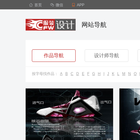

首页

微信

APP
网站导航
作品导航
设计师导航
按字母找作品：
A
B
C
D
E
F
G
H
I
J
K
L
M
N
O