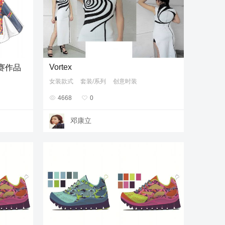
Vortex
赛作品
女装款式
套装/系列
创意时装

4668

0
邓康立