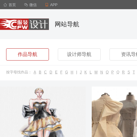

首页

微信

APP
网站导航
作品导航
设计师导航
资讯导
按字母找作品：
A
B
C
D
E
F
G
H
I
J
K
L
M
N
O
P
Q
R
S
T