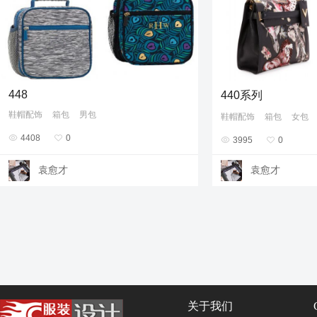
448
440系列
鞋帽配饰
箱包
男包
鞋帽配饰
箱包
女包

4408

0

3995

0
袁愈才
袁愈才
关于我们