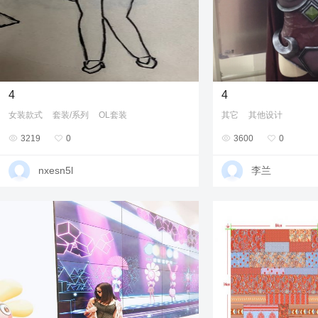
4
4
女装款式
套装/系列
OL套装
其它
其他设计

3219

0

3600

0
nxesn5l
李兰