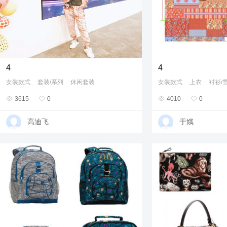
4
4
女装款式
套装/系列
休闲套装
女装款式
上衣
衬衫/

3615

0

4010

0
高迪飞
于娥