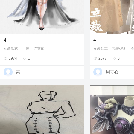
4
4
女装款式
下装
连衣裙
女装款式
套装/系列

1974

1

2577

0
高
周可心