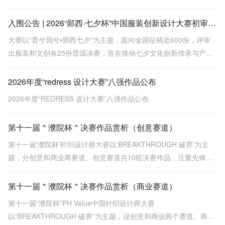
入围公告 | 2026“郧西·七夕杯”中国服装创新设计大赛初审会圆满结束
大赛以“君兮我兮•郧西七夕”为主题，面向全国征稿近600份，评审
出服装和文创各25份晋级决赛，旨在推动七夕文化创新传承与产业
转化。
2026年度“redress 设计大赛”八强作品公布
2026年度“REDRESS 设计大赛”八强作品公布
第十一届＂濮院杯＂决赛作品赏析（创意赛道）
第十一届‘濮院杯’针织设计师大赛以‘BREAKTHROUGH 破界’为主
题，分创意和商业两赛道。创意赛道共10组决赛作品，注重先锋表
达与概念突破，涵盖金濮奖《贝克街密码》等，探索面料创新与工
艺深度。
第十一届＂濮院杯＂决赛作品赏析（商业赛道）
第十一届“濮院杯”PH Value中国针织设计师大赛
以“BREAKTHROUGH 破界”为主题，设创意和商业两个赛道。商业