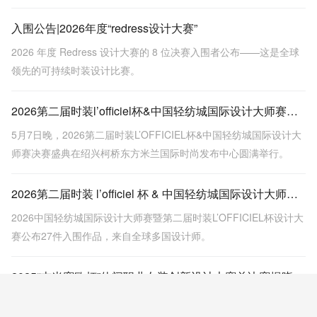
赛道强调市场落地性与品牌价值，决赛作品包括金、银、铜奖，展
示多种针织工艺和设计，突出时尚与实用性结合。
入围公告|2026年度“redress设计大赛”
2026 年度 Redress 设计大赛的 8 位决赛入围者公布——这是全球
领先的可持续时装设计比赛。
2026第二届时装l’officiel杯&中国轻纺城国际设计大师赛圆满落幕
5月7日晚，2026第二届时装L’OFFICIEL杯&中国轻纺城国际设计大
师赛决赛盛典在绍兴柯桥东方米兰国际时尚发布中心圆满举行。
2026第二届时装 l’officiel 杯 & 中国轻纺城国际设计大师赛入围效果图揭晓，新锐设计实力亮相！
2026中国轻纺城国际设计大师赛暨第二届时装L’OFFICIEL杯设计大
赛公布27件入围作品，来自全球多国设计师。
2025“吉米赛欧杯”休闲职业女装创新设计大赛总决赛揭晓，马海昆荣获金奖
2025年3月23日，吉米赛欧杯女装设计大赛总决赛在金华举办，29