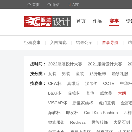

首页

微信

APP
首页
作品
赛事
资
征稿赛事
入围揭晓
结果公示
赛事导航
访
|
|
|
|
按时间：
2022服装设计大赛
2021服装设计大赛
2
按分类：
女装
男装
童装
贴身服饰
婚纱礼服
按赛事：
CFW杯
真维斯
汉帛奖
CCTV
中华
L&XF杯
先锋杯
其他
威丝曼
大朗
VISCAP杯
新世家族杯
虎门童装
金富
海峡杯
即发杯
Cool Kids Fashion
西柳
畲族服饰
Redress
民族服饰
大足石刻