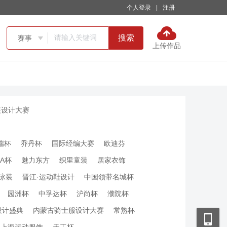
个人登录
|
注册
搜索
赛事

上传作品
装设计大赛
瑞杯
乔丹杯
国际经编大赛
欧迪芬
FA杯
魅力东方
织里童装
居家衣饰
泳装
晋江·运动鞋设计
中国领带名城杯
园洲杯
中孚达杯
沪尚杯
濮院杯
设计盛典
内蒙古骑士服设计大赛
常熟杯