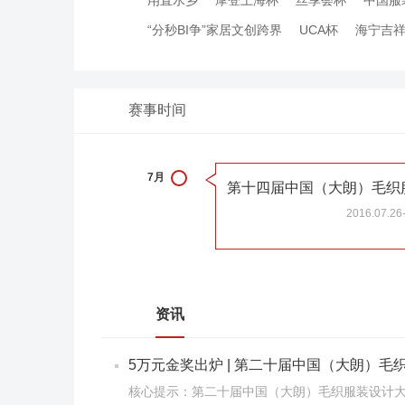
甪直水乡
摩登上海杯
丝享荟杯
中国服
“分秒BI争”家居文创跨界
UCA杯
海宁吉
赛事时间
7月
2016.07.26
资讯
5万元金奖出炉 | 第二十届中国（大朗）
核心提示：第二十届中国（大朗）毛织服装设计