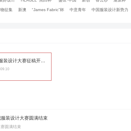
装好设计
HERBEL “黑白杯”
盛世·中国
新创
香云纱
渝派杯
祥物征集
新澳
“James Fabric”杯
中意青年
中国服装设计新势力
第十四届中国（大朗）毛织服装设计大赛征稿开启！
-09.10
毛织服装设计大赛圆满结束
大赛圆满结束