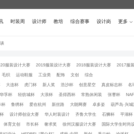
讯
时装周
设计师
教培
综合赛事
设计岗
更多

谈
020服装设计大赛
2019服装设计大赛
2018服装设计大赛
2017服
毛织
运动鞋服
工业类
配饰
文创
综合
杯
大连杯
虎门杯
新人奖
浩沙杯
创意星空
真皮标志杯
名
华孚杯
轻纺城杯
大浪杯
圣得西杯
常熟休闲装
张謇杯
NA
春杯
鲁绣杯
爱在杭州
新丝路
大朗网赛
卓多姿
葫芦岛·兴城
杯
设计师创业大赛
华人时装设计
齐鲁大学生
石狮杯
平湖杯
体育文创
市长杯
奢求奖
徐州汉服设计大赛
国际大学生时尚