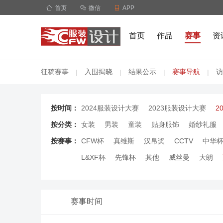

首页

微信

APP
首页
作品
赛事
资
征稿赛事
入围揭晓
结果公示
赛事导航
访
|
|
|
|
按时间：
2024服装设计大赛
2023服装设计大赛
2
按分类：
女装
男装
童装
贴身服饰
婚纱礼服
按赛事：
CFW杯
真维斯
汉帛奖
CCTV
中华
L&XF杯
先锋杯
其他
威丝曼
大朗
赛事时间