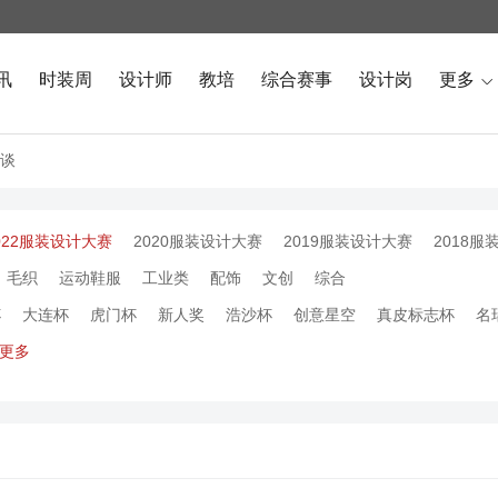
讯
时装周
设计师
教培
综合赛事
设计岗
更多

谈
022服装设计大赛
2020服装设计大赛
2019服装设计大赛
2018服
毛织
运动鞋服
工业类
配饰
文创
综合
杯
大连杯
虎门杯
新人奖
浩沙杯
创意星空
真皮标志杯
名
更多