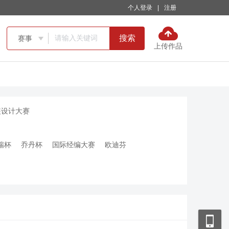
个人登录
|
注册
搜索
赛事

上传作品
装设计大赛
瑞杯
乔丹杯
国际经编大赛
欧迪芬