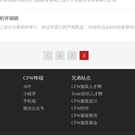
的第四届中国(虎门)国际童装网上设计大赛获奖名单新鲜出炉啦!
初评揭晓
装网上设计大赛初评举行。经过评委们的严格甄选，30份作品从668份参

1
2
3
CFW终端
兄弟站点
APP
CFW服装人才网
小程序
Texhr纺织人才网
手机端
CFW服装设计
微信公众号
CFW时尚
CFW服装教培
CFW服装展会