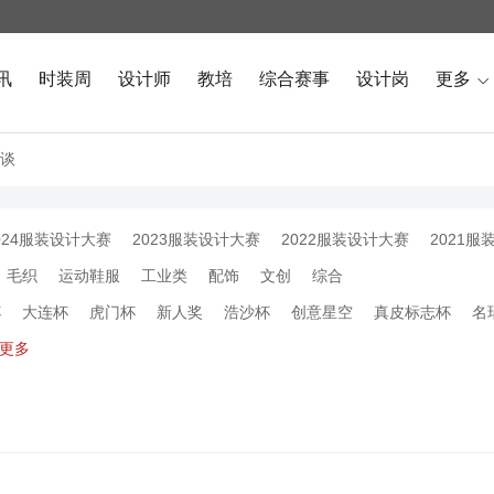
讯
时装周
设计师
教培
综合赛事
设计岗
更多

谈
024服装设计大赛
2023服装设计大赛
2022服装设计大赛
2021服
毛织
运动鞋服
工业类
配饰
文创
综合
杯
大连杯
虎门杯
新人奖
浩沙杯
创意星空
真皮标志杯
名
更多