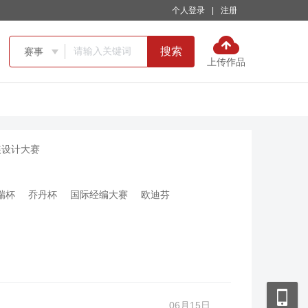
个人登录
|
注册
搜索
赛事

上传作品
装设计大赛
瑞杯
乔丹杯
国际经编大赛
欧迪芬
06月15日