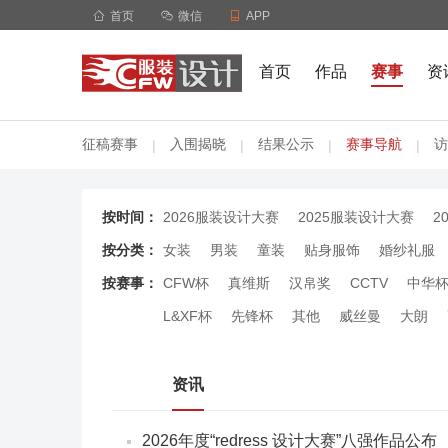

首页

微信

APP
首页
作品
赛事
资
征稿赛事
入围揭晓
结果公示
赛事导航
访
|
|
|
|
按时间：
2026服装设计大赛
2025服装设计大赛
2
按分类：
女装
男装
童装
贴身服饰
婚纱礼服
按赛事：
CFW杯
真维斯
汉帛奖
CCTV
中华
L&XF杯
先锋杯
其他
威丝曼
大朗
资讯
2026年度“redress 设计大赛”八强作品公布