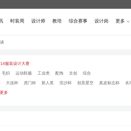
讯
时装周
设计师
教培
综合赛事
设计岗
更多

谈
014服装设计大赛
毛织
运动鞋服
工业类
配饰
文创
综合
杯
大连杯
虎门杯
新人奖
浩沙杯
创意星空
真皮标志杯
名
更多