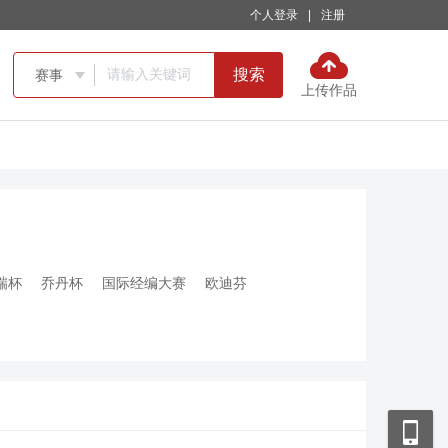
个人登录
|
注册
搜索
赛事

上传作品
瑞杯
乔丹杯
国际经编大赛
欧迪芬