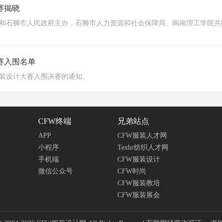
赛揭晓
会和石狮市人民政府主办，石狮市人力资源和社会保障局、闽南理工学院共
赛入围名单
服装设计大赛入围决赛的通知。
CFW终端
兄弟站点
APP
CFW服装人才网
小程序
Texhr纺织人才网
手机端
CFW服装设计
微信公众号
CFW时尚
CFW服装教培
CFW服装展会