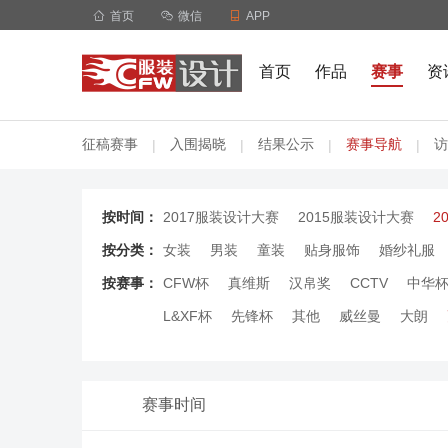

首页

微信

APP
首页
作品
赛事
资
征稿赛事
入围揭晓
结果公示
赛事导航
访
|
|
|
|
按时间：
2017服装设计大赛
2015服装设计大赛
2
按分类：
女装
男装
童装
贴身服饰
婚纱礼服
按赛事：
CFW杯
真维斯
汉帛奖
CCTV
中华
L&XF杯
先锋杯
其他
威丝曼
大朗
赛事时间