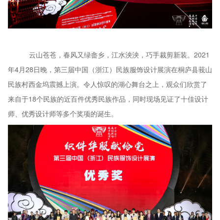
云山苍苍，春风又绿畲乡，江水泱泱，巧手裁剪新装。
2021
年4月28日晚，第三届中国（浙江）民族服饰设计展演在桐庐县莪山
民族村西金坞震撼上演。令人惊叹的湖心舞台之上，观众们欣赏了
来自于18个民族的近百件优秀民族作品，同时现场见证了十佳设计
师、优秀设计师等多个奖项的诞生。