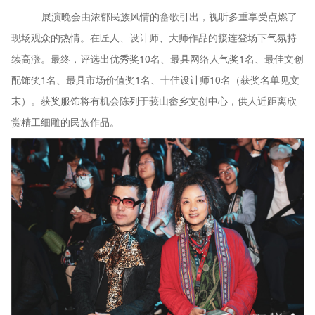
展演晚会由浓郁民族风情的畲歌引出，视听多重享受点燃了
现场观众的热情。在匠人、设计师、大师作品的接连登场下气氛持
续高涨。最终，评选出优秀奖
10名、最具网络人气奖1名、最佳文创
配饰奖1名、最具市场价值奖1名、十佳设计师10名（获奖名单见文
末）。获奖服饰将有机会陈列于莪山畲乡文创中心，供人近距离欣
赏精工细雕的民族作品。