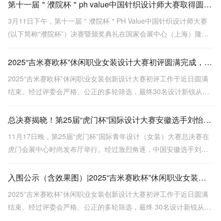
东方美学与当代设计的融合。
第十一届＂濮院杯＂ph value中国针织设计师大赛取得圆满成功！
3月11日下午，第十一届＂濮院杯＂PH Value中国针织设计师大赛
(以下简称“濮院杯”）决赛暨颁奖典礼在国家会展中心（上海）隆重
举行。
2025“吉米赛欧杯”休闲职业女装设计大赛初评圆满完成，30强选手名单揭晓
2025“吉米赛欧杯”休闲职业女装创新设计大赛初评工作于近日圆满
结束。经过评委会严格、公正的多轮筛选，最终30名设计新锐从众
多参赛者中脱颖而出，凭借对大赛主题“她·叙事”的独特诠释、卓越
的创意表达能力以及对品牌风格的深刻理解成功入围。
总决赛揭晓！第25届“虎门杯”国际设计大赛安徽选手刘怡一举夺魁
11月17日晚，第25届“虎门杯”国际青年设计（女装）大赛总决赛在
虎门会展中心时尚发布厅举行。经过激烈角逐，中国安徽选手刘怡
以作品《向云野·见青山》一举夺得金奖。
入围公示（含效果图）|2025“吉米赛欧杯”休闲职业女装设计大赛初评落幕，30强选手名单揭晓
2025“吉米赛欧杯”休闲职业女装创新设计大赛初评工作于近日圆满
结束。经过评委会严格、公正的多轮筛选，最终 30名设计新锐从众
多参赛者中脱颖而出，凭借对大赛主题“她·叙事”的独特诠释、卓越