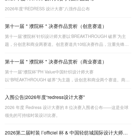
2026年度“REDRESS 设计大赛”八强作品公布
第十一届＂濮院杯＂决赛作品赏析（创意赛道）
第十一届‘濮院杯’针织设计师大赛以‘BREAKTHROUGH 破界’为主
题，分创意和商业两赛道。创意赛道共10组决赛作品，注重先锋表
达与概念突破，涵盖金濮奖《贝克街密码》等，探索面料创新与工
艺深度。
第十一届＂濮院杯＂决赛作品赏析（商业赛道）
第十一届“濮院杯”PH Value中国针织设计师大赛
以“BREAKTHROUGH 破界”为主题，设创意和商业两个赛道。商业
赛道强调市场落地性与品牌价值，决赛作品包括金、银、铜奖，展
示多种针织工艺和设计，突出时尚与实用性结合。
入围公告|2026年度“redress设计大赛”
2026 年度 Redress 设计大赛的 8 位决赛入围者公布——这是全球
领先的可持续时装设计比赛。
2026第二届时装 l’officiel 杯 & 中国轻纺城国际设计大师赛入围效果图揭晓，新锐设计实力亮相！