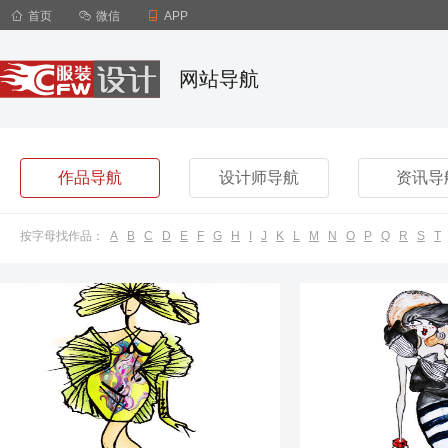

首页

微信

APP
网站导航
作品导航
设计师导航
资讯导
按字母找作品：
A
B
C
D
E
F
G
H
I
J
K
L
M
N
O
P
Q
R
S
T