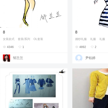
8
8
女装款式
套装/系列
OL套装
婚纱礼服
礼服
礼服

4346

1

4892

2
邹兰兰
尹钰婷