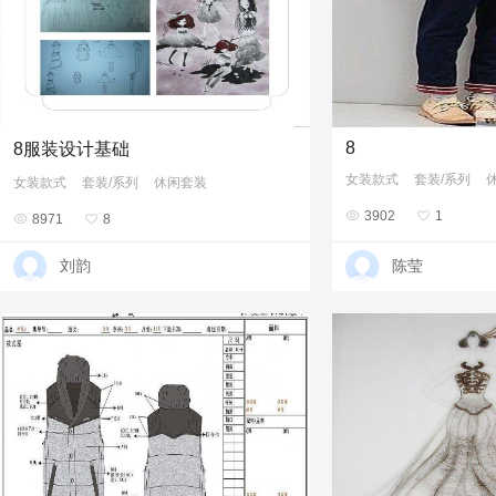
8
8服装设计基础
女装款式
套装/系列
女装款式
套装/系列
休闲套装

3902

1

8971

8
刘韵
陈莹