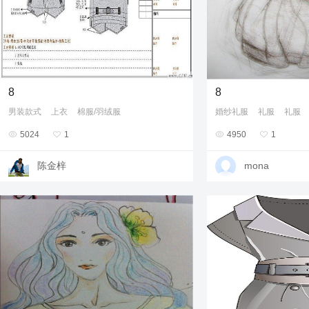
8
8
男装款式
上衣
棉服/羽绒服
婚纱礼服
礼服
礼服

5024

1

4950

1
陈金梓
mona