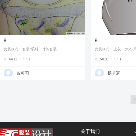
8
8
女装款式
套装/系列
休闲套装
女装款式
上衣
大衣/

4431

1

5020

1
曾可习
杨卓霖
关于我们