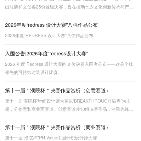
出服装和文创各25份晋级决赛，旨在推动七夕文化创新传承与产业
转化。
2026年度“redress 设计大赛”八强作品公布
2026年度“REDRESS 设计大赛”八强作品公布
入围公告|2026年度“redress设计大赛”
2026 年度 Redress 设计大赛的 8 位决赛入围者公布——这是全球
领先的可持续时装设计比赛。
第十一届＂濮院杯＂决赛作品赏析（创意赛道）
第十一届‘濮院杯’针织设计师大赛以‘BREAKTHROUGH 破界’为主
题，分创意和商业两赛道。创意赛道共10组决赛作品，注重先锋表
达与概念突破，涵盖金濮奖《贝克街密码》等，探索面料创新与工
艺深度。
第十一届＂濮院杯＂决赛作品赏析（商业赛道）
第十一届“濮院杯”PH Value中国针织设计师大赛