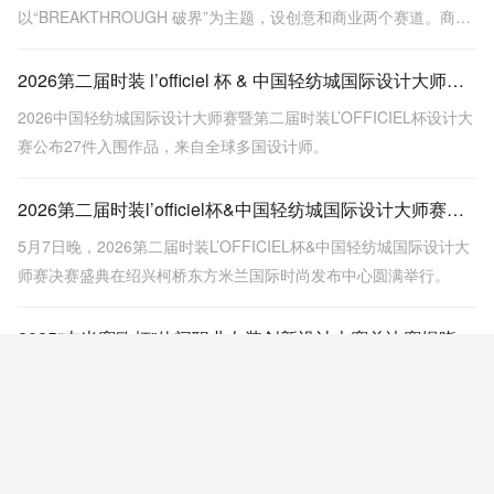
以“BREAKTHROUGH 破界”为主题，设创意和商业两个赛道。商业
赛道强调市场落地性与品牌价值，决赛作品包括金、银、铜奖，展
示多种针织工艺和设计，突出时尚与实用性结合。
2026第二届时装 l’officiel 杯 & 中国轻纺城国际设计大师赛入围效果图揭晓，新锐设计实力亮相！
2026中国轻纺城国际设计大师赛暨第二届时装L’OFFICIEL杯设计大
赛公布27件入围作品，来自全球多国设计师。
2026第二届时装l’officiel杯&中国轻纺城国际设计大师赛圆满落幕
5月7日晚，2026第二届时装L’OFFICIEL杯&中国轻纺城国际设计大
师赛决赛盛典在绍兴柯桥东方米兰国际时尚发布中心圆满举行。
2025“吉米赛欧杯”休闲职业女装创新设计大赛总决赛揭晓，马海昆荣获金奖
2025年3月23日，吉米赛欧杯女装设计大赛总决赛在金华举办，29
名选手角逐奖项，马海昆获金奖。吉米赛欧品牌同时迎来二十周年
及服装博物馆落成，全国联营门店即将突破400家。
“和鸣'东方”全球共鸣，第十五届“大浪杯”中国女装设计大赛初评落幕，23强入围决赛