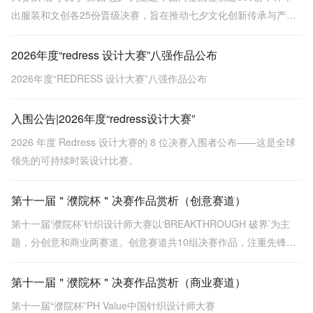
出服装和文创各25份晋级决赛，旨在推动七夕文化创新传承与产业
转化。
2026年度“redress 设计大赛”八强作品公布
2026年度“REDRESS 设计大赛”八强作品公布
入围公告|2026年度“redress设计大赛”
2026 年度 Redress 设计大赛的 8 位决赛入围者公布——这是全球
领先的可持续时装设计比赛。
第十一届＂濮院杯＂决赛作品赏析（创意赛道）
第十一届‘濮院杯’针织设计师大赛以‘BREAKTHROUGH 破界’为主
题，分创意和商业两赛道。创意赛道共10组决赛作品，注重先锋表
达与概念突破，涵盖金濮奖《贝克街密码》等，探索面料创新与工
艺深度。
第十一届＂濮院杯＂决赛作品赏析（商业赛道）
第十一届“濮院杯”PH Value中国针织设计师大赛