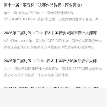
艺深度。
第十一届＂濮院杯＂决赛作品赏析（商业赛道）
第十一届“濮院杯”PH Value中国针织设计师大赛
以“BREAKTHROUGH 破界”为主题，设创意和商业两个赛道。商业
赛道强调市场落地性与品牌价值，决赛作品包括金、银、铜奖，展
示多种针织工艺和设计，突出时尚与实用性结合。
2026第二届时装l’officiel杯&中国轻纺城国际设计大师赛圆满落幕
5月7日晚，2026第二届时装L’OFFICIEL杯&中国轻纺城国际设计大
师赛决赛盛典在绍兴柯桥东方米兰国际时尚发布中心圆满举行。
2026第二届时装 l’officiel 杯 & 中国轻纺城国际设计大师赛入围效果图揭晓，新锐设计实力亮相！
2026中国轻纺城国际设计大师赛暨第二届时装L’OFFICIEL杯设计大
赛公布27件入围作品，来自全球多国设计师。
2025“吉米赛欧杯”休闲职业女装创新设计大赛总决赛揭晓，马海昆荣获金奖
2025年3月23日，吉米赛欧杯女装设计大赛总决赛在金华举办，29
名选手角逐奖项，马海昆获金奖。吉米赛欧品牌同时迎来二十周年