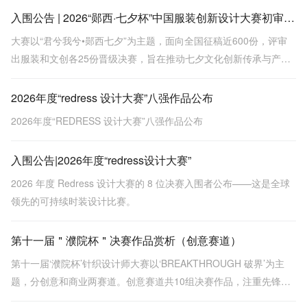
入围公告 | 2026“郧西·七夕杯”中国服装创新设计大赛初审会圆满结束
大赛以“君兮我兮•郧西七夕”为主题，面向全国征稿近600份，评审
出服装和文创各25份晋级决赛，旨在推动七夕文化创新传承与产业
转化。
2026年度“redress 设计大赛”八强作品公布
2026年度“REDRESS 设计大赛”八强作品公布
入围公告|2026年度“redress设计大赛”
2026 年度 Redress 设计大赛的 8 位决赛入围者公布——这是全球
领先的可持续时装设计比赛。
第十一届＂濮院杯＂决赛作品赏析（创意赛道）
第十一届‘濮院杯’针织设计师大赛以‘BREAKTHROUGH 破界’为主
题，分创意和商业两赛道。创意赛道共10组决赛作品，注重先锋表
达与概念突破，涵盖金濮奖《贝克街密码》等，探索面料创新与工